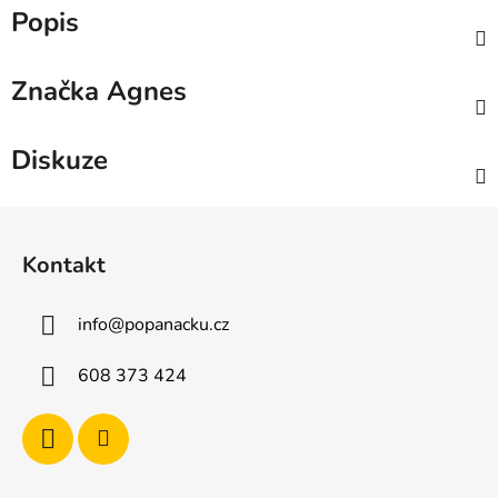
Popis
Značka
Agnes
Diskuze
Z
á
Kontakt
p
a
info
@
popanacku.cz
t
í
608 373 424