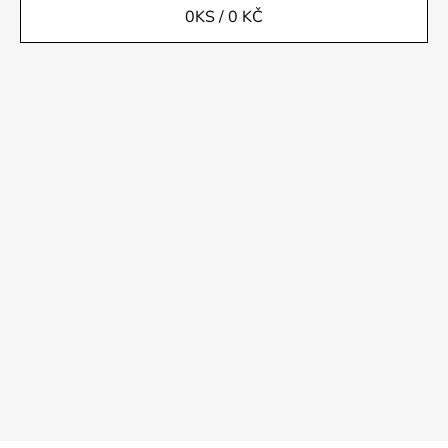
0
KS /
0 KČ