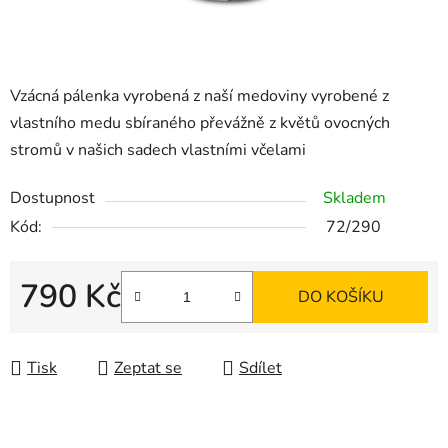
Vzácná pálenka vyrobená z naší medoviny vyrobené z
vlastního medu sbíraného převážně z květů ovocných
stromů v našich sadech vlastními včelami
Dostupnost
Skladem
Kód:
72/290
790 Kč
DO KOŠÍKU
Měrná cena:
Tisk
Zeptat se
Sdílet