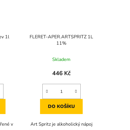
ev 1l
FLERET-APER.ARTSPRITZ 1L
11%
Skladem
446 Kč
DO KOŠÍKU
řené v
Art Spritz je alkoholický nápoj