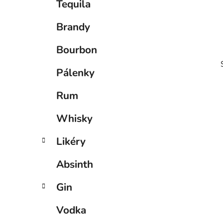
Tequila
p
a
Brandy
n
e
Bourbon
l
Pálenky
Rum
Whisky
i
Likéry
Absinth
Gin
Vodka