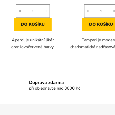
DO KOŠÍKU
DO KOŠÍKU
Aperol je unikátní likér
Campari je modern
oranžovočervené barvy.
charismatická nadčasová
O
v
l
á
Doprava zdarma
d
při objednávce nad 3000 Kč
a
c
í
p