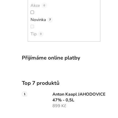
Akce
0
Novinka
7
Tip
0
Přijímáme online platby
Top 7 produktů
Anton Kaapl JAHODOVICE
47% - 0,5L
899 Kč