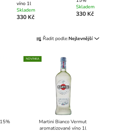
15%
víno 1l
Skladem
Skladem
330 Kč
330 Kč
Ř
Řadit podle:
Nejlevnější
a
z
e
NOVINKA
n
í
p
r
o
d
u
k
y 15%
Martini Bianco Vermut
t
aromatizované víno 1l