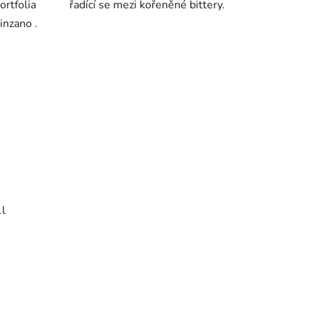
ortfolia
řadící se mezi kořeněné bittery.
inzano .
1l