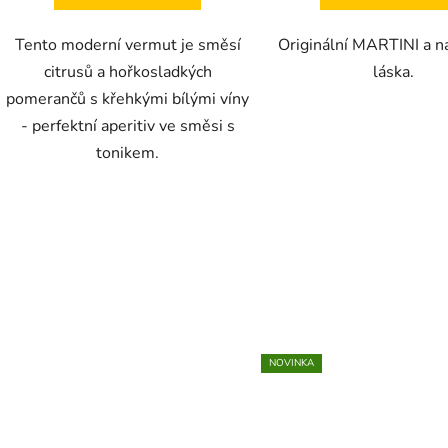
Tento moderní vermut je směsí
Originální MARTINI a n
citrusů a hořkosladkých
láska.
pomerančů s křehkými bílými víny
- perfektní aperitiv ve směsi s
tonikem.
NOVINKA