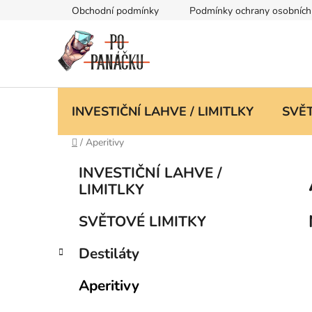
Přejít
Obchodní podmínky
Podmínky ochrany osobních
na
obsah
INVESTIČNÍ LAHVE / LIMITLKY
SVĚT
Domů
/
Aperitivy
P
K
Přeskočit
INVESTIČNÍ LAHVE /
a
kategorie
o
LIMITLKY
t
s
e
t
SVĚTOVÉ LIMITKY
g
r
o
Destiláty
a
r
i
n
Aperitivy
e
n
í