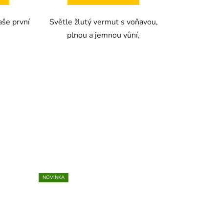
aše první
Světle žlutý vermut s voňavou,
plnou a jemnou vůní,
NOVINKA