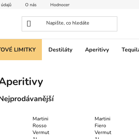
 údajů
O nás
Hodnocení obchodu
OVÉ LIMITKY
Destiláty
Aperitivy
Tequil
Aperitivy
Nejprodávanější
Martini
Martini
Rosso
Fiero
Vermut
Vermut