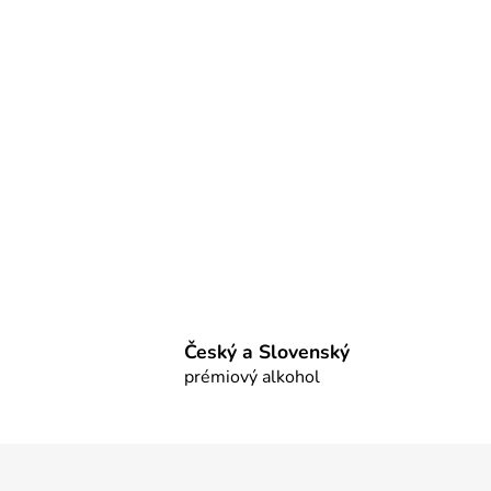
Český a Slovenský
prémiový alkohol
Z