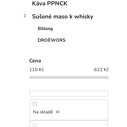
Káva PPNCK
Sušené maso k whisky
Biltong
DROËWORS
Cena
110
Kč
622
Kč
Na skladě
11