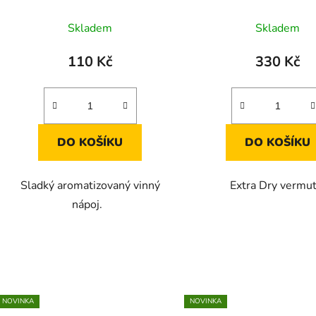
k
Průměrné
t
Skladem
Skladem
ů
hodnocení
produktu
110 Kč
330 Kč
je
5,0
z
5
DO KOŠÍKU
DO KOŠÍKU
hvězdiček.
Sladký aromatizovaný vinný
Extra Dry vermu
nápoj.
NOVINKA
NOVINKA