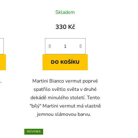
ů
Skladem
330 Kč
DO KOŠÍKU
t.
Martini Bianco vermut poprvé
spatřilo světlo světa v druhé
dekádě minulého století. Tento
"bílý" Martini vermut má vlastně
jemnou slámovou barvu.
NOVINKA