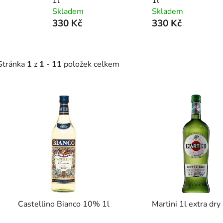
1l
1l
Skladem
Skladem
330 Kč
330 Kč
Stránka
1
z
1
-
11
položek celkem
V
ý
p
s
p
r
o
d
Castellino Bianco 10% 1l
Martini 1l extra dr
u