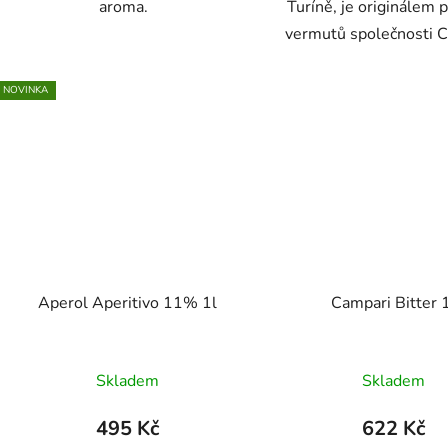
aroma.
Turíně, je originálem p
vermutů společnosti C
NOVINKA
Aperol Aperitivo 11% 1l
Campari Bitter 
Skladem
Skladem
495 Kč
622 Kč