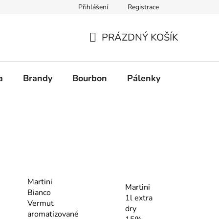
Přihlášení
Registrace
PRÁZDNÝ KOŠÍK
NÁKUPNÍ
KOŠÍK
a
Brandy
Bourbon
Pálenky
Rum
Martini
Martini
Bianco
1l extra
Vermut
dry
aromatizované