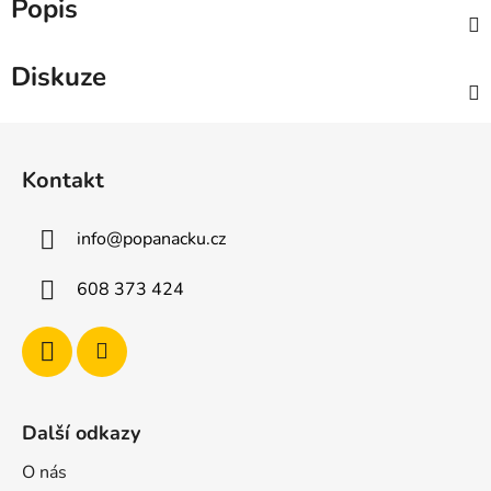
Popis
Diskuze
Z
á
Kontakt
p
a
info
@
popanacku.cz
t
í
608 373 424
Další odkazy
O nás