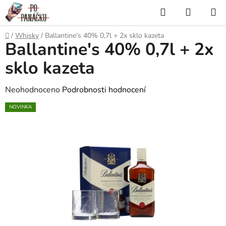
Přejít
Hledat
NÁKUP
na
KOŠÍK
obsah
Domů
/
Whisky
/
Ballantine's 40% 0,7l + 2x sklo kazeta
Ballantine's 40% 0,7l + 2x
sklo kazeta
Průměrné
Neohodnoceno
Podrobnosti hodnocení
hodnocení
NOVINKA
produktu
je
0,0
z
5
hvězdiček.