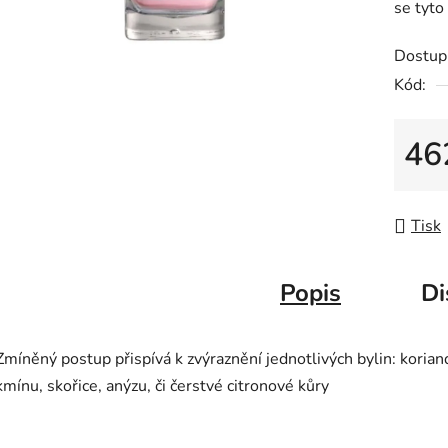
se tyto
z
5
Dostup
hvězdič
Kód:
46
Měrná
Tisk
Popis
Di
Zmíněný postup přispívá k zvýraznění jednotlivých bylin: korian
kmínu, skořice, anýzu, či čerstvé citronové kůry