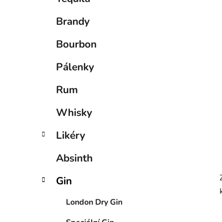
p
a
Brandy
n
e
Bourbon
l
Pálenky
Rum
Whisky
Likéry
Absinth
Gin
London Dry Gin