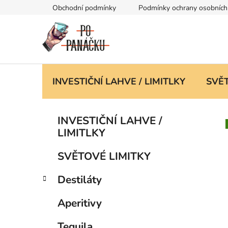
Přejít
Obchodní podmínky
Podmínky ochrany osobních
na
obsah
INVESTIČNÍ LAHVE / LIMITLKY
SVĚT
P
K
Přeskočit
INVESTIČNÍ LAHVE /
a
kategorie
o
LIMITLKY
t
s
e
t
SVĚTOVÉ LIMITKY
g
r
o
Destiláty
a
r
i
n
Aperitivy
e
n
í
Tequila