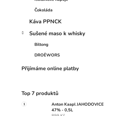
Čokoláda
Káva PPNCK
Sušené maso k whisky
Biltong
DROËWORS
Přijímáme online platby
Top 7 produktů
Anton Kaapl JAHODOVICE
47% - 0,5L
899 Kč