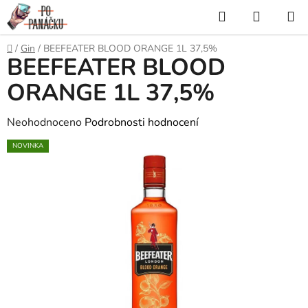
Přejít
Hledat
NÁKUP
na
KOŠÍK
obsah
Domů
/
Gin
/
BEEFEATER BLOOD ORANGE 1L 37,5%
BEEFEATER BLOOD
ORANGE 1L 37,5%
Průměrné
Neohodnoceno
Podrobnosti hodnocení
hodnocení
NOVINKA
produktu
je
0,0
z
5
hvězdiček.