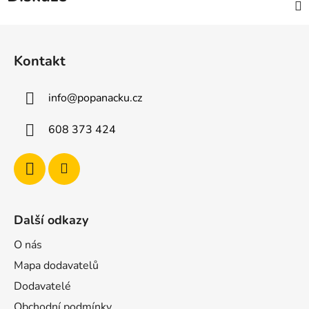
Z
á
Kontakt
p
a
info
@
popanacku.cz
t
í
608 373 424
Další odkazy
O nás
Mapa dodavatelů
Dodavatelé
Obchodní podmínky