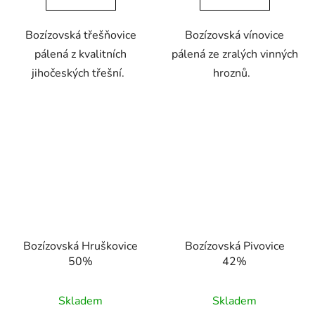
5
5
Bozízovská třešňovice
Bozízovská vínovice
hvězdiček.
hvězdiček.
pálená z kvalitních
pálená ze zralých vinných
jihočeských třešní.
hroznů.
Bozízovská Hruškovice
Bozízovská Pivovice
50%
42%
Průměrné
Skladem
Skladem
hodnocení