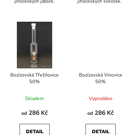
jihočeských jablek.
jihočeských švestek.
Bozízovská Třešňovice
Bozízovská Vínovice
50%
50%
Průměrné
Průměrné
Skladem
Vyprodáno
hodnocení
hodnocení
produktu
produktu
286 Kč
286 Kč
od
od
je
je
3,5
5,0
DETAIL
DETAIL
z
z