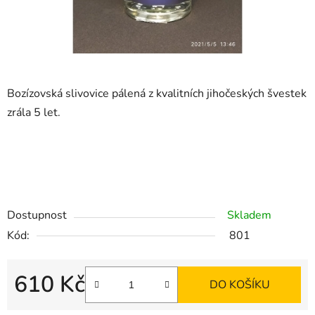
Bozízovská slivovice pálená z kvalitních jihočeských švestek
zrála 5 let.
Dostupnost
Skladem
Kód:
801
610 Kč
DO KOŠÍKU
Měrná cena: