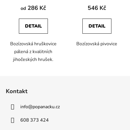
produktu
286 Kč
546 Kč
od
je
5,0
DETAIL
DETAIL
z
5
Bozízovská hruškovice
Bozízovská pivovice
hvězdiček.
pálená z kvalitních
jihočeských hrušek.
Z
á
Kontakt
p
a
info
@
popanacku.cz
t
í
608 373 424