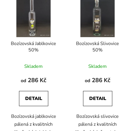
Bozízovská Jablkovice
Bozízovská Slivovice
50%
50%
Průměrné
Průměrné
Skladem
Skladem
hodnocení
hodnocení
produktu
produktu
286 Kč
286 Kč
od
od
je
je
5,0
4,0
DETAIL
DETAIL
z
z
5
5
Bozízovská jablkovice
Bozízovská slivovice
hvězdiček.
hvězdiček.
pálená z kvalitních
pálená z kvalitních