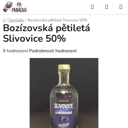
Přejít
Hledat
NÁKUP
na
KOŠÍK
obsah
Domů
/
Destiláty
/
Bozízovská pětiletá Slivovice 50%
Bozízovská pětiletá
Slivovice 50%
Průměrné
9 hodnocení
Podrobnosti hodnocení
hodnocení
produktu
je
3,6
z
5
hvězdiček.