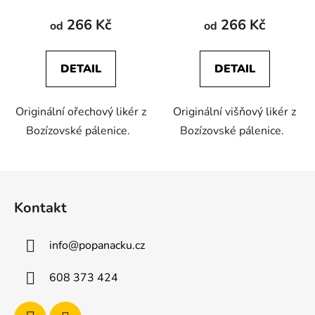
produktu
produktu
266 Kč
266 Kč
od
od
je
je
4,0
4,0
DETAIL
DETAIL
z
z
5
5
Originální ořechový likér z
Originální višňový likér z
hvězdiček.
hvězdiček.
Bozízovské pálenice.
Bozízovské pálenice.
Z
á
Kontakt
p
a
info
@
popanacku.cz
t
í
608 373 424