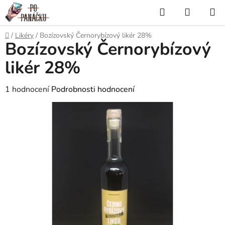
Přejít
Hledat
NÁKUP
na
KOŠÍK
obsah
Domů
/
Likéry
/
Bozízovský Černorybízový likér 28%
Bozízovský Černorybízový
likér 28%
Průměrné
1 hodnocení
Podrobnosti hodnocení
hodnocení
produktu
je
5,0
z
5
hvězdiček.