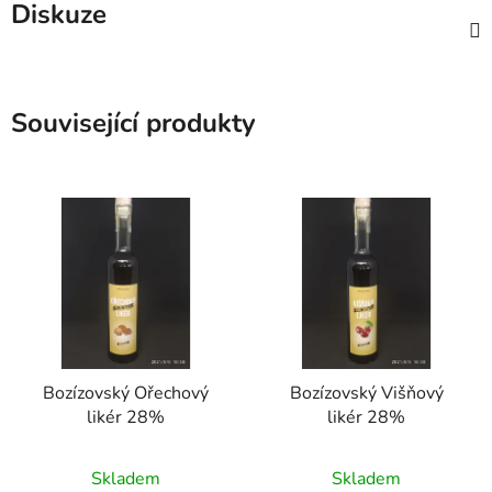
Diskuze
Související produkty
Bozízovský Ořechový
Bozízovský Višňový
likér 28%
likér 28%
Průměrné
Průměrné
Skladem
Skladem
hodnocení
hodnocení