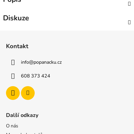
Diskuze
Z
á
Kontakt
p
a
info
@
popanacku.cz
t
í
608 373 424
Další odkazy
O nás