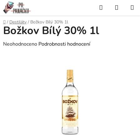
Přejít
Hledat
NÁKUP
na
KOŠÍK
obsah
Domů
/
Destiláty
/
Božkov Bílý 30% 1l
Božkov Bílý 30% 1l
Průměrné
Neohodnoceno
Podrobnosti hodnocení
hodnocení
produktu
je
0,0
z
5
hvězdiček.