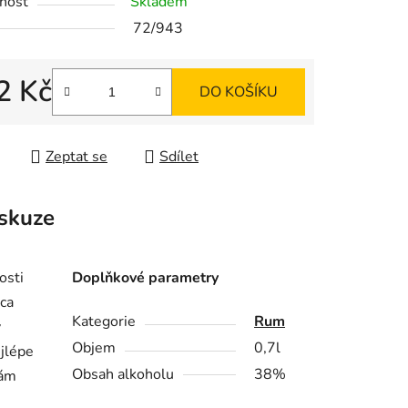
nost
Skladem
72/943
ek.
2 Kč
DO KOŠÍKU
 cena:
Zeptat se
Sdílet
skuze
osti
Doplňkové parametry
ica
Kategorie
Rum
ý
Objem
0,7l
ejlépe
Obsah alkoholu
38%
vám