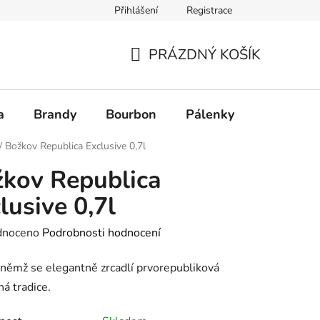
Přihlášení
Registrace
PRÁZDNÝ KOŠÍK
NÁKUPNÍ
KOŠÍK
a
Brandy
Bourbon
Pálenky
Rum
/
Božkov Republica Exclusive 0,7l
kov Republica
lusive 0,7l
né
dnoceno
Podrobnosti hodnocení
ení
němž se elegantně zrcadlí prvorepubliková
tu
á tradice.