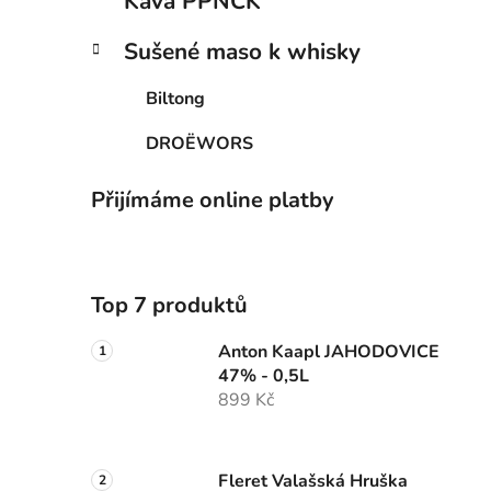
Káva PPNCK
Sušené maso k whisky
Biltong
DROËWORS
Přijímáme online platby
Top 7 produktů
Anton Kaapl JAHODOVICE
47% - 0,5L
899 Kč
Fleret Valašská Hruška