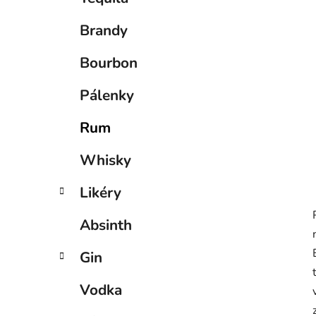
p
a
Brandy
n
e
Bourbon
l
Pálenky
Rum
Whisky
Likéry
Absinth
Gin
Vodka