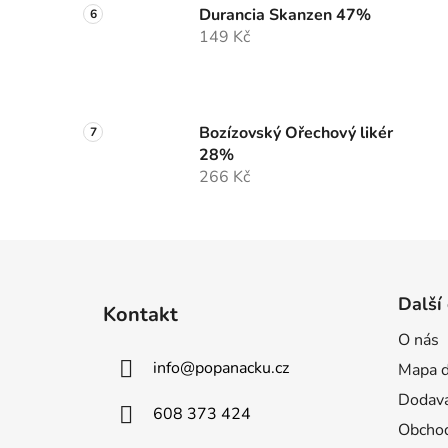
Durancia Skanzen 47%
149 Kč
Bozízovský Ořechový likér
28%
266 Kč
Z
á
Další
Kontakt
p
O nás
a
info
@
popanacku.cz
Mapa d
t
í
Dodava
608 373 424
Obchod