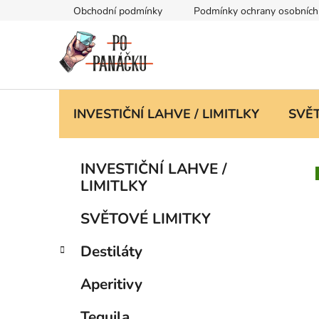
Přejít
Obchodní podmínky
Podmínky ochrany osobních
na
obsah
INVESTIČNÍ LAHVE / LIMITLKY
SVĚT
P
K
Přeskočit
INVESTIČNÍ LAHVE /
a
kategorie
o
LIMITLKY
t
s
e
t
SVĚTOVÉ LIMITKY
g
r
o
Destiláty
a
r
i
n
Aperitivy
e
n
í
Tequila