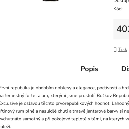
Dostup
z
Kód:
5
hvězdič
40
Měrná
Tisk
Popis
Di
První republika je obdobím noblesy a elegance, poctivosti a hrd
na řemeslný fortel a um, kterými jsme proslulí. Božkov Republ
Exclusive je oslavou těchto prvorepublikových hodnot. Lahodn
třtinový rum plné a nasládlé chuti a tmavě jantarové barvy si n
vychutnáte samotný a při pokojové teplotě s těmi, na kterých 
záleží.