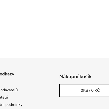
 odkazy
Nákupní košík
odavatelů
0
KS /
0 KČ
telé
ní podmínky