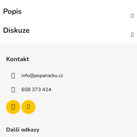
Popis
Diskuze
Z
á
Kontakt
p
a
info
@
popanacku.cz
t
í
608 373 424
Další odkazy