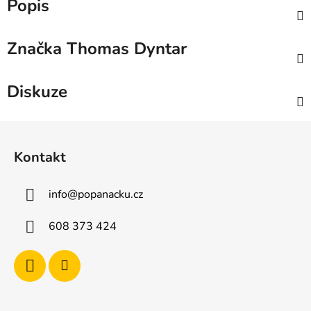
Popis
Značka
Thomas Dyntar
Diskuze
Z
á
Kontakt
p
a
info
@
popanacku.cz
t
í
608 373 424