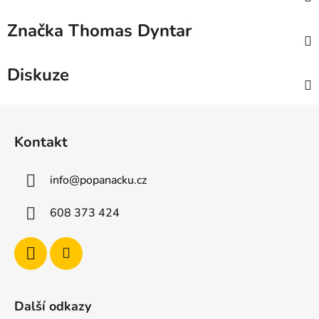
Značka
Thomas Dyntar
Diskuze
Z
á
Kontakt
p
a
info
@
popanacku.cz
t
í
608 373 424
Další odkazy