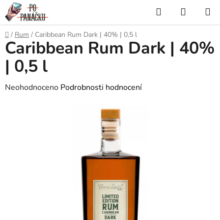
Přejít
Hledat
NÁKUP
na
KOŠÍK
obsah
Domů
/
Rum
/
Caribbean Rum Dark | 40% | 0,5 l
Caribbean Rum Dark | 40%
| 0,5 l
Průměrné
Neohodnoceno
Podrobnosti hodnocení
hodnocení
produktu
je
0,0
z
5
hvězdiček.