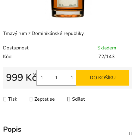
Tmavý rum z Dominikánské republiky.
Dostupnost
Skladem
Kód:
72/143
999 Kč
DO KOŠÍKU
Měrná cena:
Tisk
Zeptat se
Sdílet
Popis