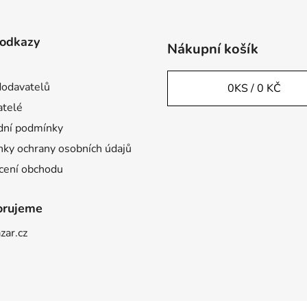
 odkazy
Nákupní košík
odavatelů
0
KS /
0 KČ
telé
ní podmínky
ky ochrany osobních údajů
ení obchodu
orujeme
zar.cz