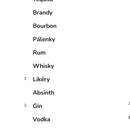
p
a
Brandy
n
e
Bourbon
l
Pálenky
Rum
Whisky
Likéry
Absinth
Gin
Vodka