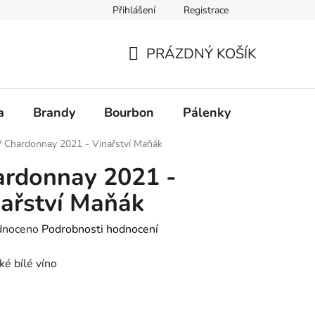
Přihlášení
Registrace
PRÁZDNÝ KOŠÍK
NÁKUPNÍ
KOŠÍK
a
Brandy
Bourbon
Pálenky
Rum
/
Chardonnay 2021 - Vinařství Maňák
rdonnay 2021 -
ařství Maňák
né
dnoceno
Podrobnosti hodnocení
ení
é bílé víno
tu