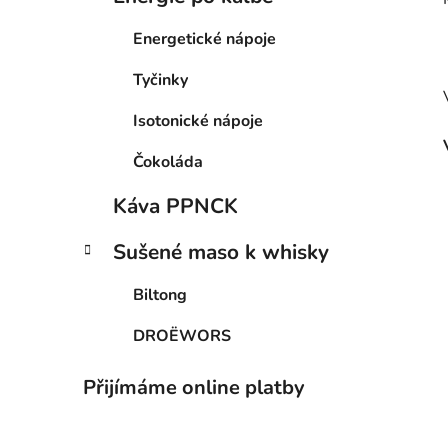
Energetické nápoje
Tyčinky
Isotonické nápoje
Čokoláda
Káva PPNCK
Sušené maso k whisky
Biltong
DROËWORS
Přijímáme online platby