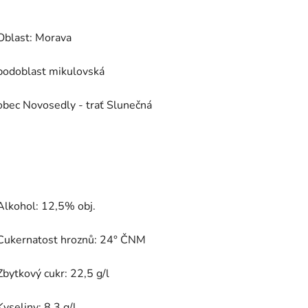
Oblast: Morava
podoblast mikulovská
obec Novosedly - trať Slunečná
Alkohol: 12,5% obj.
Cukernatost hroznů: 24° ČNM
Zbytkový cukr: 22,5 g/l
Kyseliny: 8,3 g/l