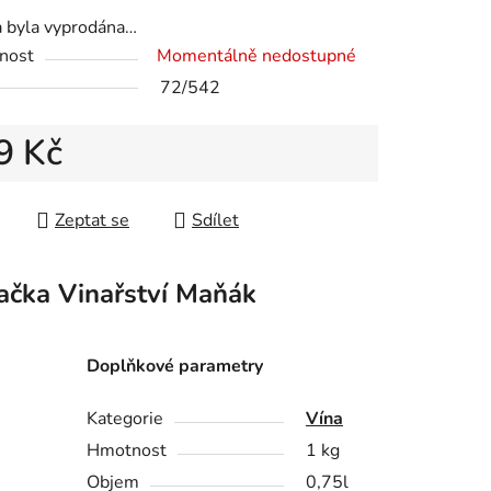
a byla vyprodána…
nost
Momentálně nedostupné
ek.
72/542
9 Kč
 cena:
Zeptat se
Sdílet
ačka
Vinařství Maňák
Doplňkové parametry
Kategorie
Vína
Hmotnost
1 kg
Objem
0,75l