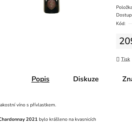
z
Položk
5
Dostup
hvězdič
Kód:
20
Měrná
Tisk
Popis
Diskuze
Zn
Jakostní víno s přívlastkem.
Chardonnay 2021
bylo krášleno na kvasnicích