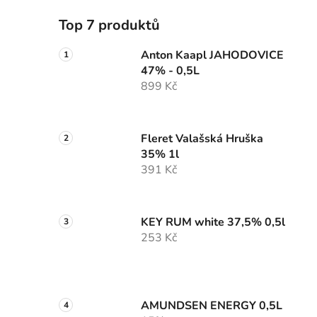
Top 7 produktů
Anton Kaapl JAHODOVICE
47% - 0,5L
899 Kč
Fleret Valašská Hruška
35% 1l
391 Kč
KEY RUM white 37,5% 0,5l
253 Kč
AMUNDSEN ENERGY 0,5L