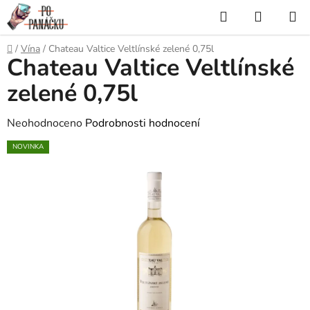
Přejít
Hledat
NÁKUP
na
KOŠÍK
obsah
Domů
/
Vína
/
Chateau Valtice Veltlínské zelené 0,75l
Chateau Valtice Veltlínské
zelené 0,75l
Průměrné
Neohodnoceno
Podrobnosti hodnocení
hodnocení
NOVINKA
produktu
je
0,0
z
5
hvězdiček.