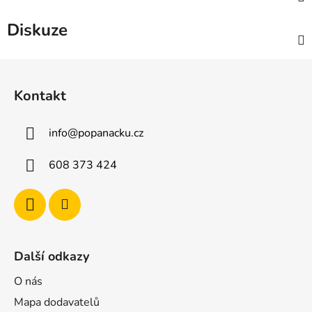
Diskuze
Z
á
Kontakt
p
a
info
@
popanacku.cz
t
í
608 373 424
Další odkazy
O nás
Mapa dodavatelů