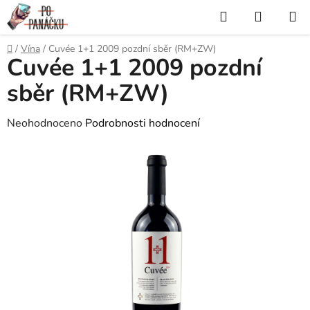
Přejít
Hledat
NÁKUP
na
KOŠÍK
obsah
Domů
/
Vína
/
Cuvée 1+1 2009 pozdní sběr (RM+ZW)
Cuvée 1+1 2009 pozdní
sběr (RM+ZW)
Průměrné
Neohodnoceno
Podrobnosti hodnocení
hodnocení
produktu
je
0,0
z
5
hvězdiček.