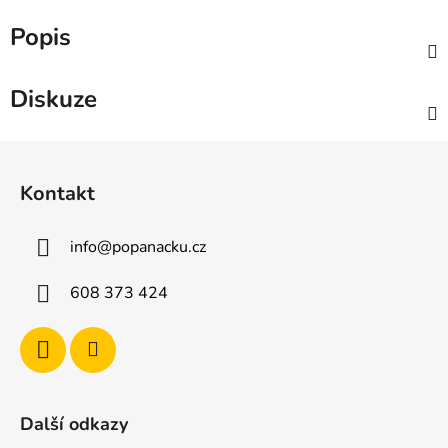
Popis
Diskuze
Z
á
Kontakt
p
a
info
@
popanacku.cz
t
í
608 373 424
Další odkazy