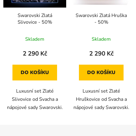
Swarovski Zlatá
Swarovski Zlatá Hruška
Slivovice - 50%
- 50%
Průměrné
Průměrné
Skladem
Skladem
hodnocení
hodnocení
produktu
produktu
2 290 Kč
2 290 Kč
je
je
5,0
5,0
DO KOŠÍKU
DO KOŠÍKU
z
z
5
5
Luxusní set Zlaté
Luxusní set Zlaté
hvězdiček.
hvězdiček.
Slivovice od Svacha a
Hruškovice od Svacha a
nápojové sady Swarovski.
nápojové sady Swarovski.
Z