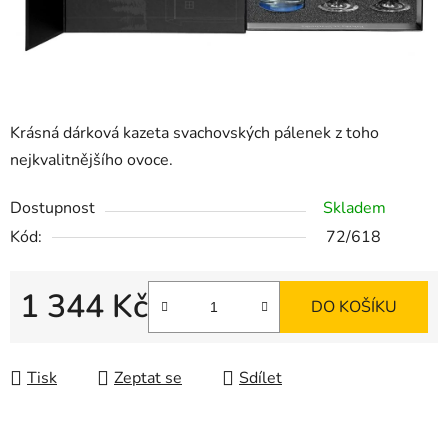
Krásná dárková kazeta
svachovských pálenek z toho
nejkvalitnějšího ovoce.
Dostupnost
Skladem
Kód:
72/618
1 344 Kč
DO KOŠÍKU
Měrná cena:
Tisk
Zeptat se
Sdílet