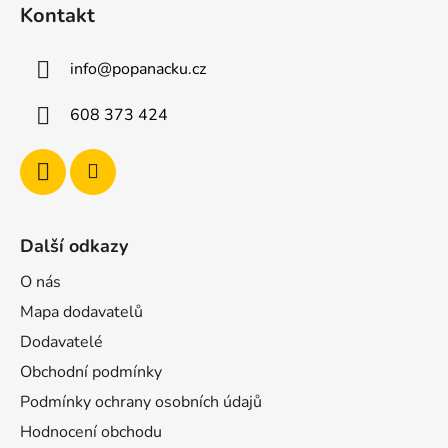
á
Kontakt
p
a
info
@
popanacku.cz
t
í
608 373 424
Další odkazy
O nás
Mapa dodavatelů
Dodavatelé
Obchodní podmínky
Podmínky ochrany osobních údajů
Hodnocení obchodu