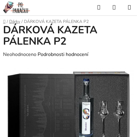
Přejít
Hledat
NÁKUP
na
KOŠÍK
obsah
Domů
/
Dárky
/
DÁRKOVÁ KAZETA PÁLENKA P2
DÁRKOVÁ KAZETA
PÁLENKA P2
Průměrné
Neohodnoceno
Podrobnosti hodnocení
hodnocení
produktu
je
0,0
z
5
hvězdiček.