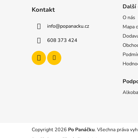
á
Další
Kontakt
p
O nás
a
info
@
popanacku.cz
Mapa d
t
í
Dodava
608 373 424
Obchod
Podmín
Hodnoc
Podp
Alkoba
Copyright 2026
Po Panáčku
. Všechna práva vyh