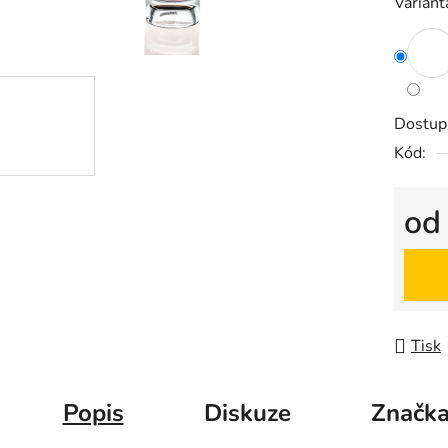
Variant
z
5
hvězdič
Dostup
Kód:
o
Měrná
Tisk
Popis
Diskuze
Značk