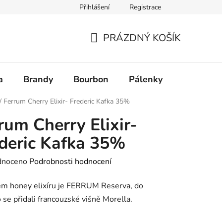
Přihlášení
Registrace
PRÁZDNÝ KOŠÍK
NÁKUPNÍ
KOŠÍK
a
Brandy
Bourbon
Pálenky
Rum
/
Ferrum Cherry Elixir- Frederic Kafka 35%
rum Cherry Elixir-
deric Kafka 35%
né
dnoceno
Podrobnosti hodnocení
ení
em honey elixíru je FERRUM Reserva, do
tu
 se přidali francouzské višně Morella.