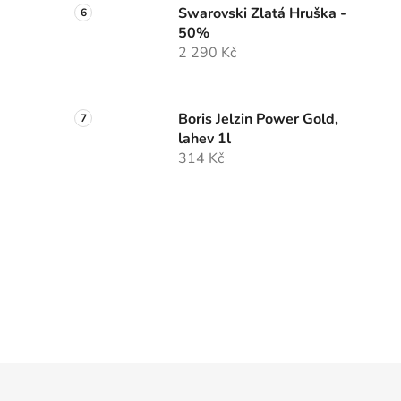
Swarovski Zlatá Hruška -
50%
2 290 Kč
Boris Jelzin Power Gold,
lahev 1l
314 Kč
Z