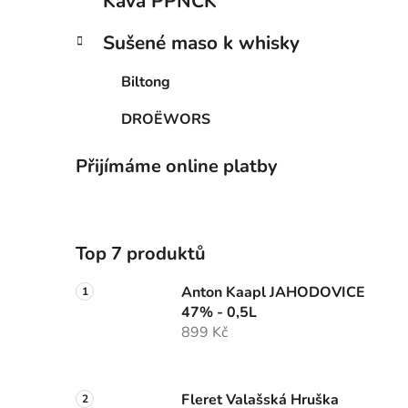
Káva PPNCK
Sušené maso k whisky
Biltong
DROËWORS
Přijímáme online platby
Top 7 produktů
Anton Kaapl JAHODOVICE
47% - 0,5L
899 Kč
Fleret Valašská Hruška