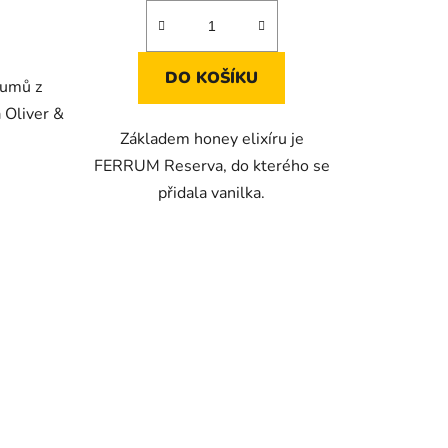
DO KOŠÍKU
rumů z
a Oliver &
Základem honey elixíru je
FERRUM Reserva, do kterého se
přidala vanilka.