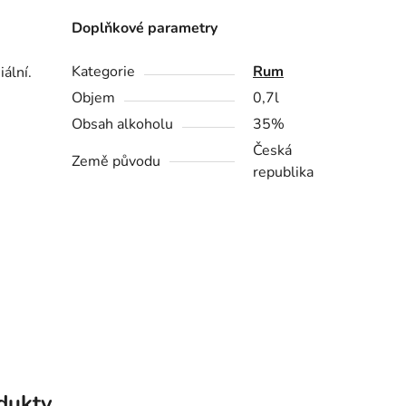
Doplňkové parametry
Kategorie
Rum
́lní.
Objem
0,7l
Obsah alkoholu
35%
Česká
Země původu
republika
odukty