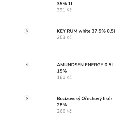
35% 1l
391 Kč
KEY RUM white 37,5% 0,5l
253 Kč
AMUNDSEN ENERGY 0,5L
15%
160 Kč
Bozízovský Ořechový likér
28%
266 Kč