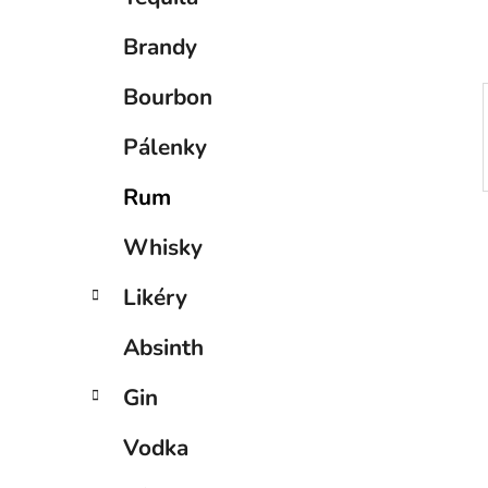
p
a
Brandy
n
e
Bourbon
l
Pálenky
Rum
Whisky
Likéry
Absinth
Gin
Vodka