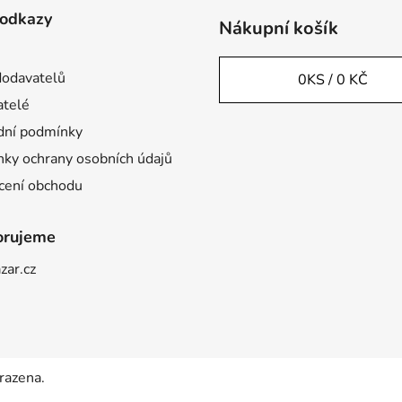
 odkazy
Nákupní košík
odavatelů
0
KS /
0 KČ
telé
ní podmínky
ky ochrany osobních údajů
ení obchodu
orujeme
zar.cz
razena.