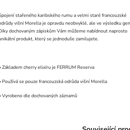
Spojení sta
ř
eného karibského rumu a velmi staré francouzské
odr
ů
dy vi
š
ní Morella je opravdu neobvyklé, ale ve v
ý
sledku genia
Díky dochovan
ý
m zápisk
ů
m Vám m
ůž
eme nabídnout naprosto
unikátní produkt, kter
ý
se jednodu
š
e zamilujete.
• Základem cherry elixíru je FERRUM Reserva
• Pou
ž
ívá se pouze francouzská odr
ů
da vi
š
ní Morella
• Vyrobeno dle dochovan
ý
ch záznam
ů
Související pr