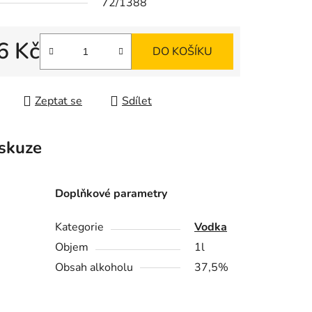
72/1388
6 Kč
ek.
DO KOŠÍKU
 cena:
Zeptat se
Sdílet
skuze
Doplňkové parametry
Kategorie
Vodka
Objem
1l
Obsah alkoholu
37,5%