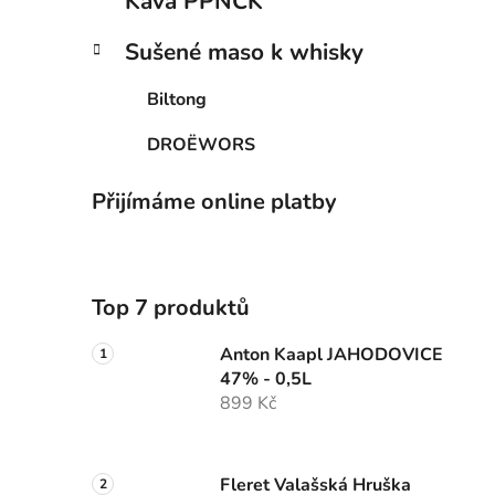
Káva PPNCK
Sušené maso k whisky
Biltong
DROËWORS
Přijímáme online platby
Top 7 produktů
Anton Kaapl JAHODOVICE
47% - 0,5L
899 Kč
Fleret Valašská Hruška