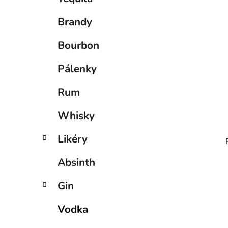
p
a
Brandy
n
e
Bourbon
l
Pálenky
Rum
Whisky
Likéry
Absinth
Gin
Vodka