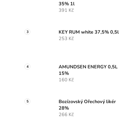
35% 1l
391 Kč
KEY RUM white 37,5% 0,5l
253 Kč
AMUNDSEN ENERGY 0,5L
15%
160 Kč
Bozízovský Ořechový likér
28%
266 Kč