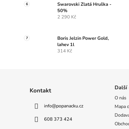
Swarovski Zlatá Hruška -
50%
2 290 Kč
Boris Jelzin Power Gold,
lahev 1l
314 Kč
Z
á
Další
Kontakt
p
O nás
a
info
@
popanacku.cz
Mapa d
t
í
Dodava
608 373 424
Obchod