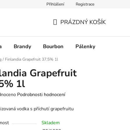
Přihlášení
Registrace
PRÁZDNÝ KOŠÍK
NÁKUPNÍ
KOŠÍK
a
Brandy
Bourbon
Pálenky
Rum
a
/
Finlandia Grapefruit 37,5% 1l
landia Grapefruit
5% 1l
né
dnoceno
Podrobnosti hodnocení
ení
zovaná vodka s příchutí grapefruitu
tu
nost
Skladem