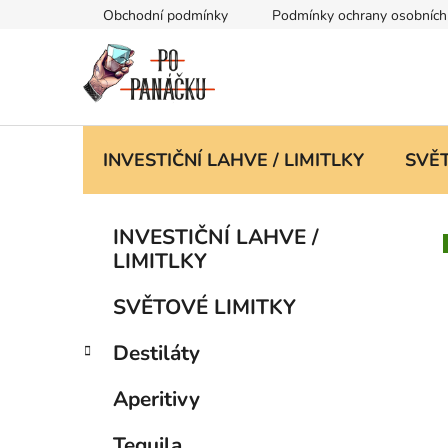
Přejít
Obchodní podmínky
Podmínky ochrany osobních
na
obsah
INVESTIČNÍ LAHVE / LIMITLKY
SVĚT
P
K
Přeskočit
INVESTIČNÍ LAHVE /
a
kategorie
o
LIMITLKY
t
s
e
t
SVĚTOVÉ LIMITKY
g
r
o
Destiláty
a
r
i
n
Aperitivy
e
n
í
Tequila