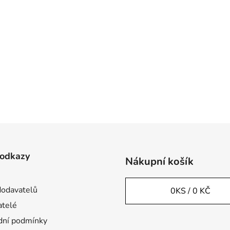
 odkazy
Nákupní košík
odavatelů
0
KS /
0 KČ
telé
ní podmínky