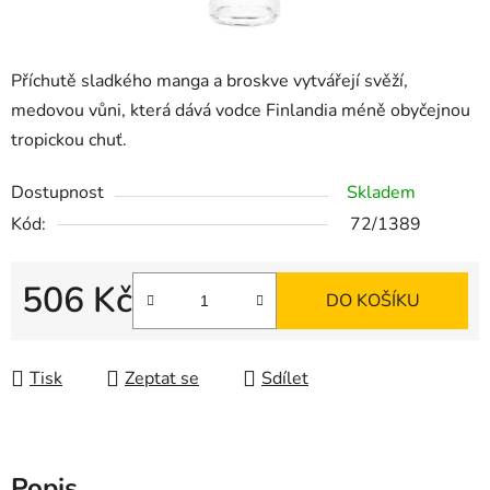
Příchutě sladkého manga a broskve vytvářejí svěží,
medovou vůni, která dává vodce Finlandia méně obyčejnou
tropickou chuť.
Dostupnost
Skladem
Kód:
72/1389
506 Kč
DO KOŠÍKU
Měrná cena:
Tisk
Zeptat se
Sdílet
Popis