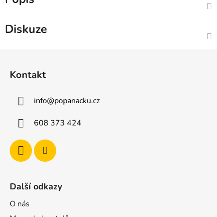
Diskuze
Z
á
Kontakt
p
a
info
@
popanacku.cz
t
í
608 373 424
Další odkazy
O nás