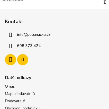
Z
á
Kontakt
p
a
info
@
popanacku.cz
t
í
608 373 424
Další odkazy
O nás
Mapa dodavatelů
Dodavatelé
Obchodní podmínky