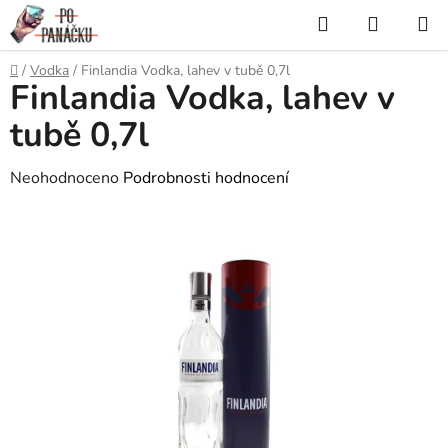
Přejít
Hledat
NÁKUP
na
KOŠÍK
obsah
Domů
/
Vodka
/
Finlandia Vodka, lahev v tubě 0,7l
Finlandia Vodka, lahev v
tubě 0,7l
Průměrné
Neohodnoceno
Podrobnosti hodnocení
hodnocení
produktu
je
0,0
z
5
hvězdiček.