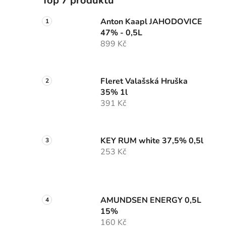
Top 7 produktů
Anton Kaapl JAHODOVICE
47% - 0,5L
899 Kč
Fleret Valašská Hruška
35% 1l
391 Kč
KEY RUM white 37,5% 0,5l
253 Kč
AMUNDSEN ENERGY 0,5L
15%
160 Kč