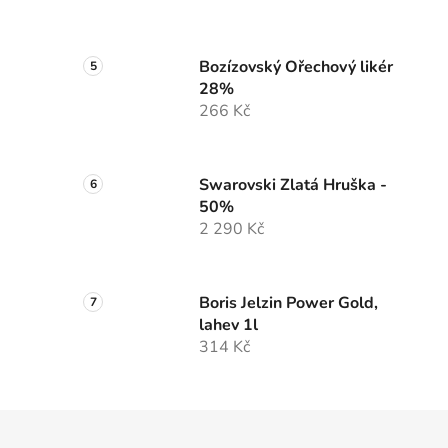
Bozízovský Ořechový likér
28%
266 Kč
Swarovski Zlatá Hruška -
50%
2 290 Kč
Boris Jelzin Power Gold,
lahev 1l
314 Kč
Z