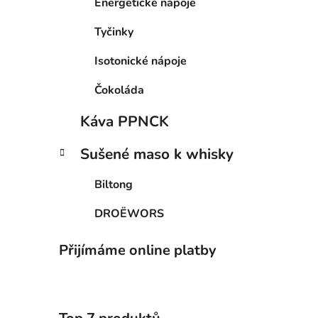
Energetické nápoje
Tyčinky
Isotonické nápoje
Čokoláda
Káva PPNCK
Sušené maso k whisky
Biltong
DROËWORS
Přijímáme online platby