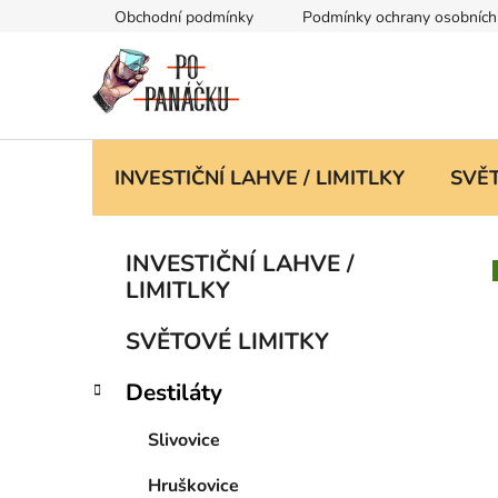
Přejít
Obchodní podmínky
Podmínky ochrany osobních
na
obsah
INVESTIČNÍ LAHVE / LIMITLKY
SVĚT
P
K
Přeskočit
INVESTIČNÍ LAHVE /
a
kategorie
o
LIMITLKY
t
s
e
t
SVĚTOVÉ LIMITKY
g
r
o
Destiláty
a
r
i
n
Slivovice
e
n
í
Hruškovice