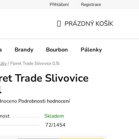
Přihlášení
Registrace
PRÁZDNÝ KOŠÍK
NÁKUPNÍ
KOŠÍK
a
Brandy
Bourbon
Pálenky
Rum
láty
/
Fleret Trade Slivovice 0,5l
ret Trade Slivovice
l
né
dnoceno
Podrobnosti hodnocení
ení
nost
Skladem
tu
72/1454