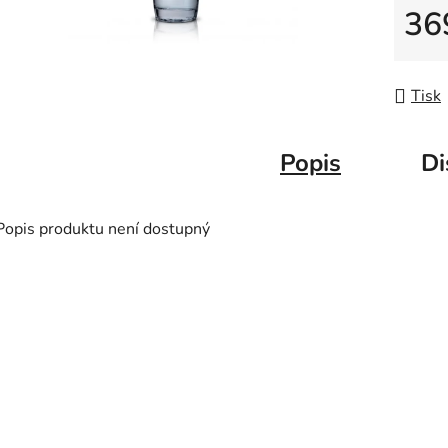
z
36
5
Měrná
hvězdič
Tisk
Popis
Di
Popis produktu není dostupný