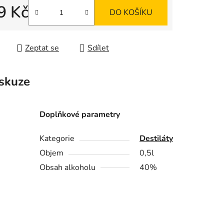
9 Kč
DO KOŠÍKU
 cena:
ek.
Zeptat se
Sdílet
skuze
Doplňkové parametry
Kategorie
Destiláty
Objem
0,5l
Obsah alkoholu
40%