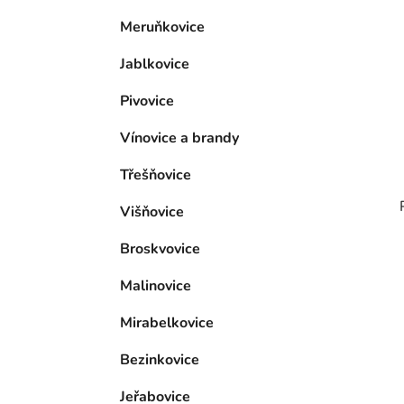
p
Meruňkovice
a
n
Jablkovice
e
l
Pivovice
Vínovice a brandy
Třešňovice
Višňovice
Broskvovice
Malinovice
Mirabelkovice
Bezinkovice
Jeřabovice