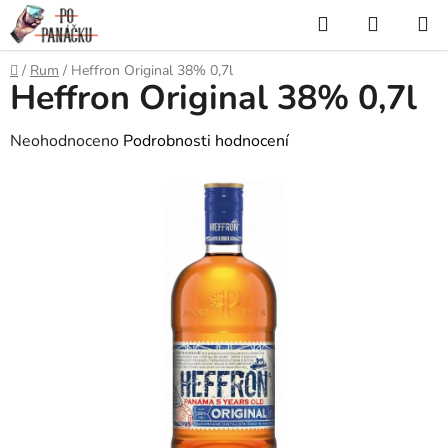
Přejít
Hledat
NÁKUP
na
KOŠÍK
obsah
Domů
/
Rum
/
Heffron Original 38% 0,7l
Heffron Original 38% 0,7l
Průměrné
Neohodnoceno
Podrobnosti hodnocení
hodnocení
produktu
je
0,0
z
5
hvězdiček.