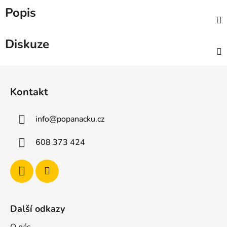
Popis
Diskuze
Z
á
Kontakt
p
a
info
@
popanacku.cz
t
í
608 373 424
Další odkazy