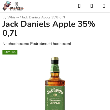
Přejít
Hledat
NÁKUP
na
KOŠÍK
obsah
Domů
/
Whisky
/
Jack Daniels Apple 35% 0,7l
Jack Daniels Apple 35%
0,7l
Průměrné
Neohodnoceno
Podrobnosti hodnocení
hodnocení
NOVINKA
produktu
je
0,0
z
5
hvězdiček.