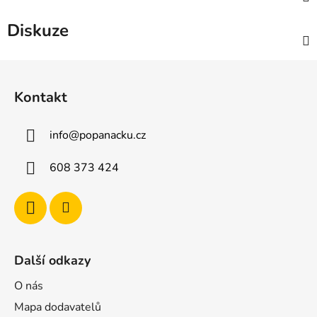
Diskuze
Z
á
Kontakt
p
a
info
@
popanacku.cz
t
í
608 373 424
Další odkazy
O nás
Mapa dodavatelů