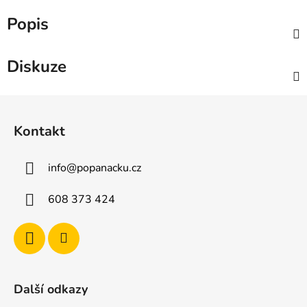
Popis
Diskuze
Z
á
Kontakt
p
a
info
@
popanacku.cz
t
í
608 373 424
Další odkazy