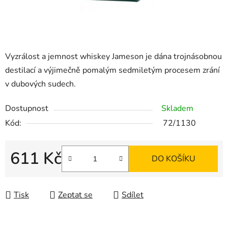
Vyzrálost a jemnost whiskey Jameson je dána trojnásobnou
destilací a výjimečně pomalým sedmiletým procesem zrání
v dubových sudech.
Dostupnost
Skladem
Kód:
72/1130
611 Kč
DO KOŠÍKU
Měrná cena:
Tisk
Zeptat se
Sdílet