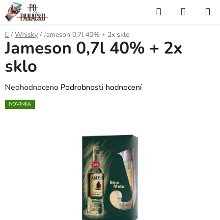
Přejít
Hledat
NÁKUP
na
KOŠÍK
obsah
Domů
/
Whisky
/
Jameson 0,7l 40% + 2x sklo
Jameson 0,7l 40% + 2x
sklo
Průměrné
Neohodnoceno
Podrobnosti hodnocení
hodnocení
NOVINKA
produktu
je
0,0
z
5
hvězdiček.