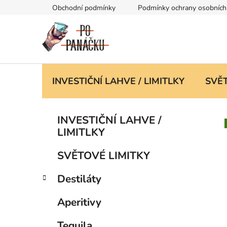
Přejít
Obchodní podmínky
Podmínky ochrany osobních
na
obsah
INVESTIČNÍ LAHVE / LIMITLKY
SVĚT
P
K
Přeskočit
INVESTIČNÍ LAHVE /
a
kategorie
o
LIMITLKY
t
s
e
t
SVĚTOVÉ LIMITKY
g
r
o
Destiláty
a
r
i
n
Aperitivy
e
n
í
Tequila