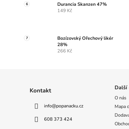
Durancia Skanzen 47%
149 Kč
Bozízovský Ořechový likér
28%
266 Kč
Z
á
Další
Kontakt
p
O nás
a
info
@
popanacku.cz
Mapa d
t
í
Dodava
608 373 424
Obchod