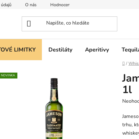
 údajů
O nás
Hodnocení obchodu
OVÉ LIMITKY
Destiláty
Aperitivy
Tequil
Domů
/
Whis
Ja
NOVINKA
1l
Průměr
Neoho
hodnoc
Jameso
produk
trhu, k
je
whiske
0,0