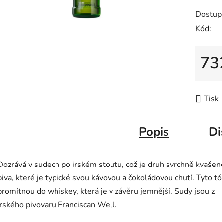
z
Dostup
5
Kód:
hvězdič
73
Měrná
Tisk
Popis
Di
Dozrává v sudech po irském stoutu, což je druh svrchně kvaše
piva, které je typické svou kávovou a čokoládovou chutí. Tyto t
promítnou do whiskey, která je v závěru jemnější. Sudy jsou z
irského pivovaru Franciscan Well.