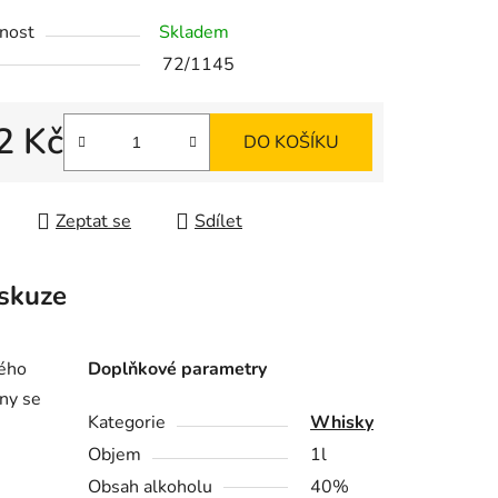
nost
Skladem
72/1145
ek.
2 Kč
DO KOŠÍKU
 cena:
Zeptat se
Sdílet
skuze
ného
Doplňkové parametry
óny se
Kategorie
Whisky
Objem
1l
Obsah alkoholu
40%