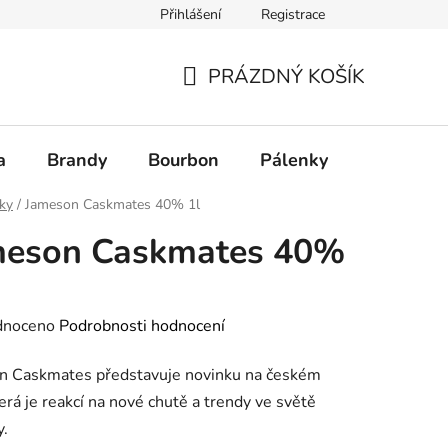
Přihlášení
Registrace
PRÁZDNÝ KOŠÍK
NÁKUPNÍ
KOŠÍK
a
Brandy
Bourbon
Pálenky
Rum
ky
/
Jameson Caskmates 40% 1l
meson Caskmates 40%
né
dnoceno
Podrobnosti hodnocení
ení
n Caskmates představuje novinku na českém
tu
terá je reakcí na nové chutě a trendy ve světě
y.