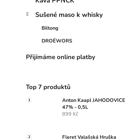
Káva PPNCK
Sušené maso k whisky
Biltong
DROËWORS
Přijímáme online platby
Top 7 produktů
Anton Kaapl JAHODOVICE
47% - 0,5L
899 Kč
Fleret Valašská Hruška