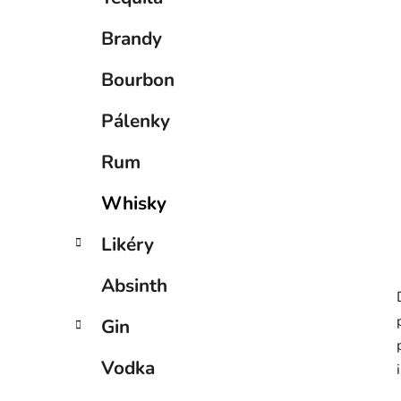
p
a
Brandy
n
e
Bourbon
l
Pálenky
Rum
Whisky
Likéry
Absinth
Gin
Vodka