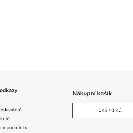
 odkazy
Nákupní košík
odavatelů
0
KS /
0 KČ
telé
ní podmínky