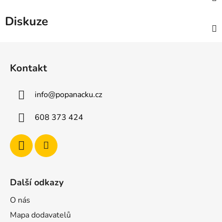
Diskuze
Z
á
Kontakt
p
a
info
@
popanacku.cz
t
í
608 373 424
Další odkazy
O nás
Mapa dodavatelů