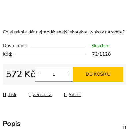
Co si takhle dát nejprodávanější skotskou whisky na světě?
Dostupnost
Skladem
Kód:
72/1128
572 Kč
DO KOŠÍKU
Měrná cena:
Tisk
Zeptat se
Sdílet
Popis