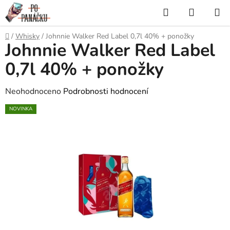
Přejít
Hledat
NÁKUP
na
KOŠÍK
obsah
Domů
/
Whisky
/
Johnnie Walker Red Label 0,7l 40% + ponožky
Johnnie Walker Red Label
0,7l 40% + ponožky
Průměrné
Neohodnoceno
Podrobnosti hodnocení
hodnocení
NOVINKA
produktu
je
0,0
z
5
hvězdiček.