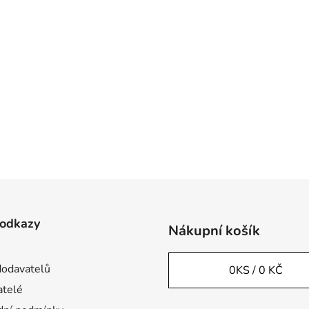
 odkazy
Nákupní košík
odavatelů
0
KS /
0 KČ
telé