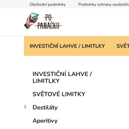
Přejít
Obchodní podmínky
Podmínky ochrany osobních
na
obsah
INVESTIČNÍ LAHVE / LIMITLKY
SVĚT
P
K
Přeskočit
INVESTIČNÍ LAHVE /
a
kategorie
o
LIMITLKY
t
s
e
t
SVĚTOVÉ LIMITKY
g
r
o
Destiláty
a
r
i
n
Aperitivy
e
n