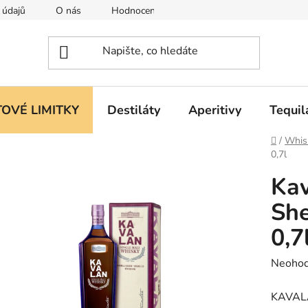
 údajů
O nás
Hodnocení obchodu
OVÉ LIMITKY
Destiláty
Aperitivy
Tequil
Domů
/
Whis
0,7l
Kav
She
0,7
Průměr
Neoho
hodnoc
KAVALAN
produk