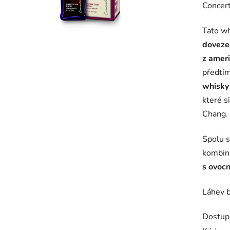
Concer
je
0,0
Tato wh
z
doveze
5
z amer
hvězdič
předtím
whisky 
které s
Chang.
Spolu 
kombina
s ovoc
Láhev 
Dostup