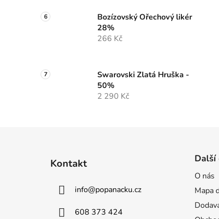
Bozízovský Ořechový likér
28%
266 Kč
Swarovski Zlatá Hruška -
50%
2 290 Kč
Z
á
Další
Kontakt
p
O nás
a
info
@
popanacku.cz
Mapa d
t
í
Dodava
608 373 424