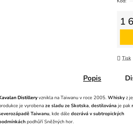
Kód:
1 
Měrná
Tisk
Popis
Di
Kavalan Distillery
vznikla na Taiwanu v roce 2005.
Whisky
z je
produkce je vyrobena
ze sladu ze Skotska
,
destilována
je pak
severozápadě Taiwanu
, kde dále
dozrává v subtropických
podmínkách
podhůří Sněžných hor.