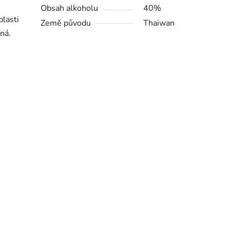
Obsah alkoholu
40%
blasti
Země původu
Thaiwan
vná.