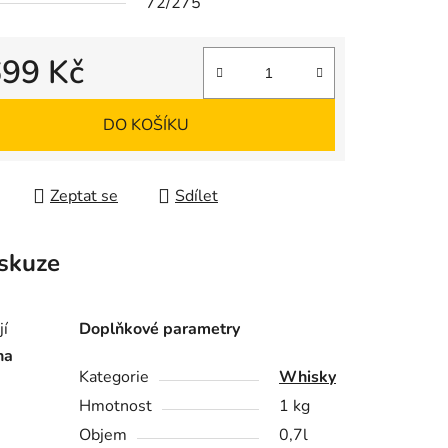
72/275
699 Kč
 cena:
DO KOŠÍKU
Zeptat se
Sdílet
skuze
jí
Doplňkové parametry
na
Kategorie
Whisky
Hmotnost
1 kg
Objem
0,7l