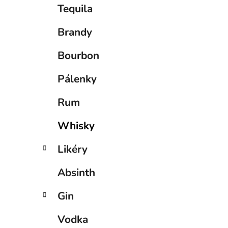
í
Tequila
p
a
Brandy
n
e
Bourbon
l
Pálenky
Rum
Whisky
Likéry
Absinth
Gin
Vodka