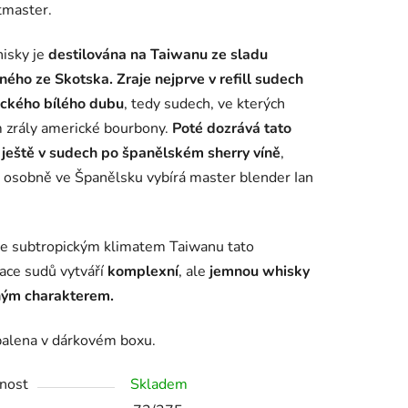
tmaster.
isky je
destilována na Taiwanu ze sladu
ného ze Skotska.
Zraje nejprve v refill sudech
ického bílého dubu
, tedy sudech, ve kterých
ek.
 zrály americké bourbony.
Poté dozrává tato
ještě v sudech po španělském sherry víně
,
i osobně ve Španělsku vybírá master blender Ian
se subtropickým klimatem Taiwanu tato
ce sudů vytváří
komplexní
, ale
jemnou whisky
ným charakterem.
balena v dárkovém boxu.
nost
Skladem