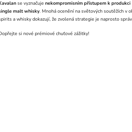
Kavalan
se vyznačuje
nekompromisním přístupem k produkci
single malt whisky
. Mnohá ocenění na světových soutěžích v o
spirits a whisky dokazují, že zvolená strategie je naprosto sprá
Dopřejte si nové prémiové chuťové zážitky!