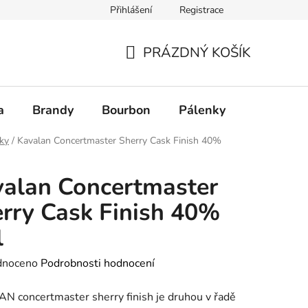
Přihlášení
Registrace
PRÁZDNÝ KOŠÍK
NÁKUPNÍ
KOŠÍK
a
Brandy
Bourbon
Pálenky
Rum
ky
/
Kavalan Concertmaster Sherry Cask Finish 40%
alan Concertmaster
rry Cask Finish 40%
l
né
dnoceno
Podrobnosti hodnocení
ení
 concertmaster sherry finish je druhou v řadě
tu