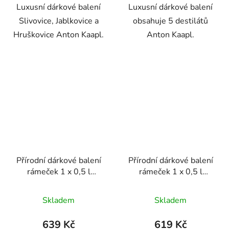
Luxusní dárkové balení
Luxusní dárkové balení
hvězdiček.
Slivovice, Jablkovice a
obsahuje 5 destilátů
Hruškovice Anton Kaapl.
Anton Kaapl.
Přírodní dárkové balení
Přírodní dárkové balení
rámeček 1 x 0,5 l
rámeček 1 x 0,5 l
Slivovice Anton Kaapl
Hruškovice Anton Kaapl
Skladem
Skladem
639 Kč
619 Kč