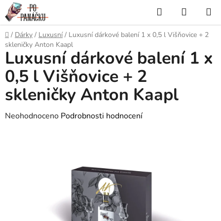
Přejít
Hledat
NÁKUP
na
KOŠÍK
obsah
Domů
/
Dárky
/
Luxusní
/
Luxusní dárkové balení 1 x 0,5 l Višňovice + 2
skleničky Anton Kaapl
Luxusní dárkové balení 1 x
0,5 l Višňovice + 2
skleničky Anton Kaapl
Průměrné
Neohodnoceno
Podrobnosti hodnocení
hodnocení
produktu
je
0,0
z
5
hvězdiček.