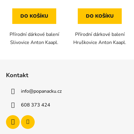
DO KOŠÍKU
DO KOŠÍKU
Přírodní dárkové balení
Přírodní dárkové balení
Slivovice Anton Kaapl.
Hruškovice Anton Kaapl.
Z
á
Kontakt
p
a
info
@
popanacku.cz
t
í
608 373 424