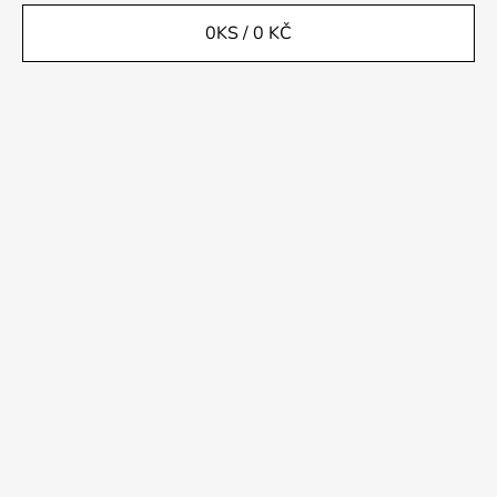
0
KS /
0 KČ