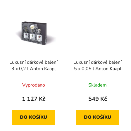
Luxusní dárkové balení
Luxusní dárkové balení
3 x 0,2 l Anton Kaapl
5 x 0,05 l Anton Kaapl
Průměrné
Vyprodáno
Skladem
hodnocení
produktu
1 127 Kč
549 Kč
je
3,5
DO KOŠÍKU
DO KOŠÍKU
z
5