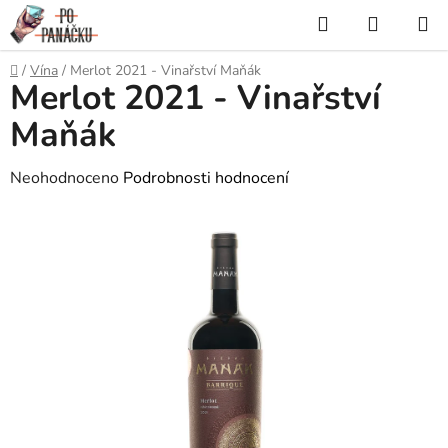
Přejít
Hledat
NÁKUP
na
KOŠÍK
obsah
Domů
/
Vína
/
Merlot 2021 - Vinařství Maňák
Merlot 2021 - Vinařství
Maňák
Průměrné
Neohodnoceno
Podrobnosti hodnocení
hodnocení
produktu
je
0,0
z
5
hvězdiček.