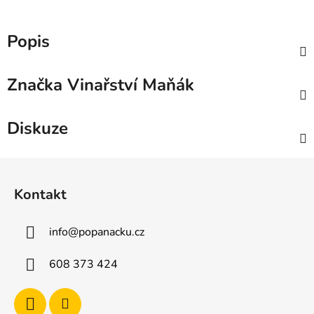
Popis
Značka
Vinařství Maňák
Diskuze
Z
á
Kontakt
p
a
info
@
popanacku.cz
t
í
608 373 424