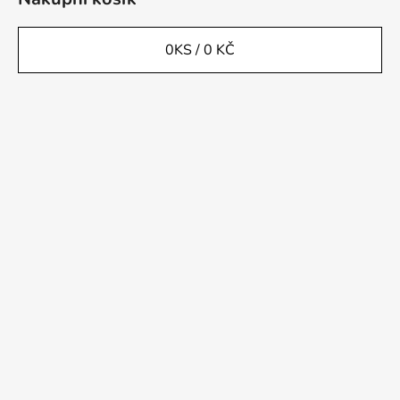
0
KS /
0 KČ