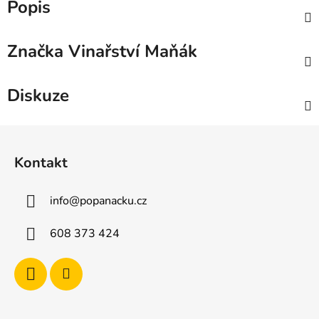
Popis
Značka
Vinařství Maňák
Diskuze
Z
á
Kontakt
p
a
info
@
popanacku.cz
t
í
608 373 424