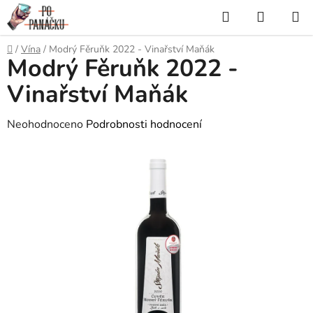
Přejít
Hledat
NÁKUP
na
KOŠÍK
obsah
Domů
/
Vína
/
Modrý Fěruňk 2022 - Vinařství Maňák
Modrý Fěruňk 2022 -
Vinařství Maňák
Průměrné
Neohodnoceno
Podrobnosti hodnocení
hodnocení
produktu
je
0,0
z
5
hvězdiček.