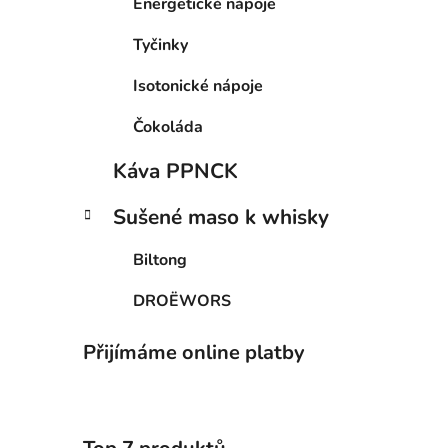
Energetické nápoje
Tyčinky
Isotonické nápoje
Čokoláda
Káva PPNCK
Sušené maso k whisky
Biltong
DROËWORS
Přijímáme online platby