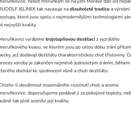
meruňkovice, neboť meruňkám se na jižní Moravě daří od nepa
RUDOLF JELÍNEK tak navazuje na
dlouholeté tradice
a výrobní
postupy, které jsou spolu s nejmodernějšími technologiemi zá
té nejvyšší kvality.
Meruňkovici vyrábíme
trojstupňovou destilací
z vyzrálého
meruňkového kvasu, ve kterém jsou po celou dobu zrání příto
pecky, jež dodávají destilátu charakteristickou chuť třísloviny. C
proces výroby je zakončen nejméně jednoletým zráním, během
kterého dochází ke sjednocení vůně a chuti destilátu.
Chcete-li dosáhnout maximálního rozvinutí chuti a aroma
meruňkovice, doporučujeme podávat ji za pokojové teploty, ne
jedině tak plně oceníte její kvality.