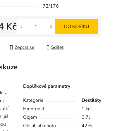
72/176
ek.
4 Kč
DO KOŠÍKU
 cena:
Zeptat se
Sdílet
skuze
Doplňkové parametry
k s
Kategorie
Destiláty
ej
letí.
Hmotnost
1 kg
, již
Objem
0,7l
bou
Obsah alkoholu
42%