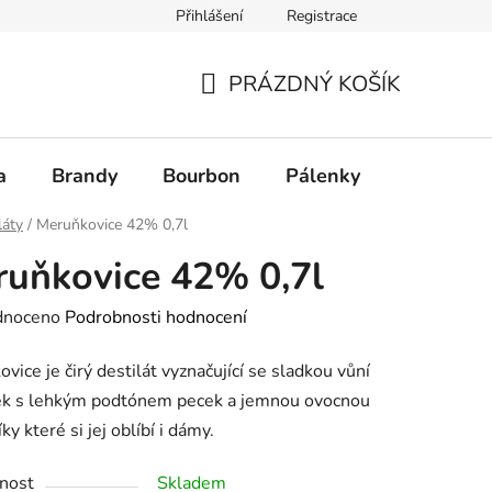
Přihlášení
Registrace
PRÁZDNÝ KOŠÍK
NÁKUPNÍ
KOŠÍK
a
Brandy
Bourbon
Pálenky
Rum
láty
/
Meruňkovice 42% 0,7l
uňkovice 42% 0,7l
né
dnoceno
Podrobnosti hodnocení
ení
vice je čirý destilát vyznačující se sladkou vůní
tu
k s lehkým podtónem pecek a jemnou ovocnou
íky které si jej oblíbí i dámy.
nost
Skladem