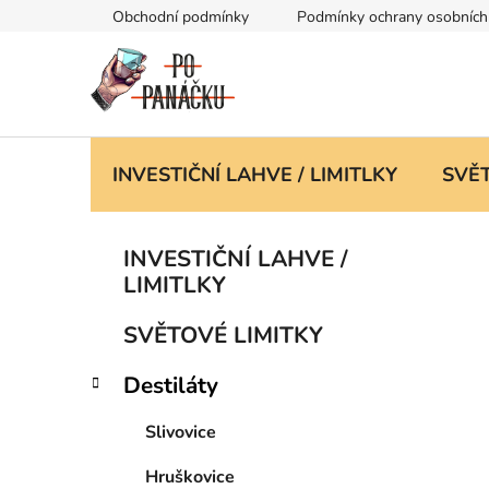
Přejít
Obchodní podmínky
Podmínky ochrany osobních
na
obsah
INVESTIČNÍ LAHVE / LIMITLKY
SVĚT
P
K
Přeskočit
INVESTIČNÍ LAHVE /
a
kategorie
o
LIMITLKY
t
s
e
t
SVĚTOVÉ LIMITKY
g
r
o
Destiláty
a
r
i
n
Slivovice
e
n
í
Hruškovice