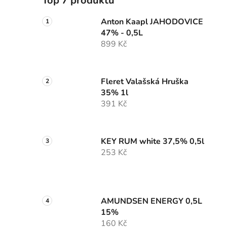
Top 7 produktů
Anton Kaapl JAHODOVICE
47% - 0,5L
899 Kč
Fleret Valašská Hruška
35% 1l
391 Kč
KEY RUM white 37,5% 0,5l
253 Kč
AMUNDSEN ENERGY 0,5L
15%
160 Kč