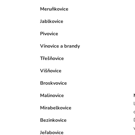
p
Meruňkovice
a
n
Jablkovice
e
l
Pivovice
Vínovice a brandy
Třešňovice
Višňovice
Broskvovice
Malinovice
Mirabelkovice
Bezinkovice
Jeřabovice