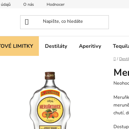
 údajů
O nás
Hodnocení obchodu
OVÉ LIMITKY
Destiláty
Aperitivy
Tequil
Domů
/
Desti
Mer
Průměr
Neoho
hodnoc
Meruňko
produk
meruně
je
chutí, d
0,0
z
Dostup