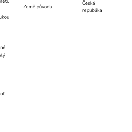
měti.
Česká
Země původu
republika
rukou
mné
elý
boť