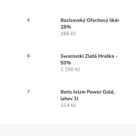
Bozízovský Ořechový likér
28%
266 Kč
Swarovski Zlatá Hruška -
50%
2 290 Kč
Boris Jelzin Power Gold,
lahev 1l
314 Kč
Z