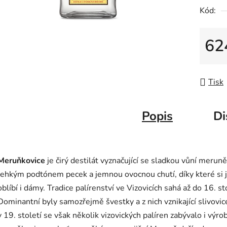
5
Kód:
hvězdič
62
Měrná
Tisk
Popis
Di
Meruňkovice
je čirý destilát vyznačující se sladkou vůní meruně
lehkým podtónem pecek a jemnou ovocnou chutí, díky které si j
oblíbí i dámy. Tradice palírenství ve Vizovicích sahá až do 16. sto
Dominantní byly samozřejmě švestky a z nich vznikající slivovice
v 19. století se však několik vizovických palíren zabývalo i výro