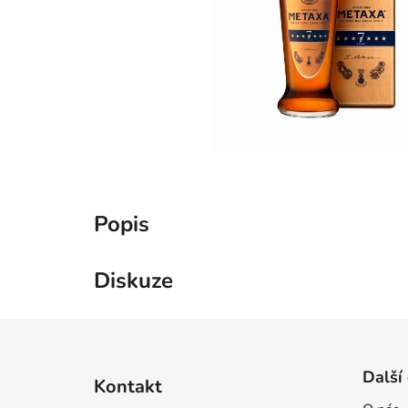
Popis
Diskuze
Z
á
Další
Kontakt
p