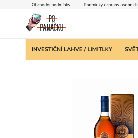
Přejít
Obchodní podmínky
Podmínky ochrany osobních
na
obsah
INVESTIČNÍ LAHVE / LIMITLKY
SVĚT