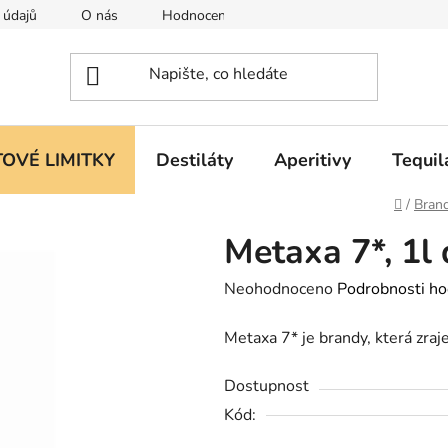
 údajů
O nás
Hodnocení obchodu
OVÉ LIMITKY
Destiláty
Aperitivy
Tequil
Domů
/
Bran
Metaxa 7*, 1l
Průměrné
Neohodnoceno
Podrobnosti ho
hodnocení
Metaxa 7* je brandy, která zra
produktu
je
Dostupnost
0,0
Kód:
z