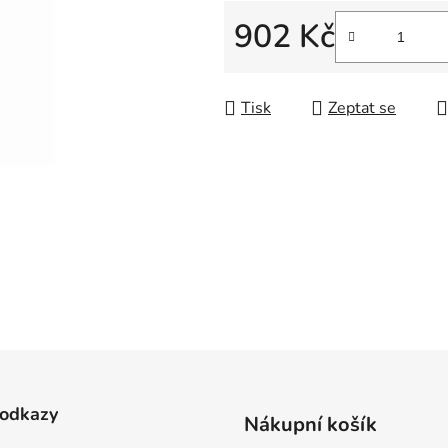
5
902 Kč
hvězdiček.
Měrná cena:
Tisk
Zeptat se
 odkazy
Nákupní košík