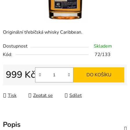
Originální třebíčská whisky Caribbean.
Dostupnost
Skladem
Kód:
72/133
999 Kč
DO KOŠÍKU
Měrná cena:
Tisk
Zeptat se
Sdílet
Popis