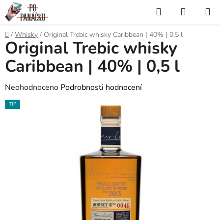
Přejít
Hledat
NÁKUP
na
KOŠÍK
obsah
Domů
/
Whisky
/
Original Trebic whisky Caribbean | 40% | 0,5 l
Original Trebic whisky
Caribbean | 40% | 0,5 l
Průměrné
Neohodnoceno
Podrobnosti hodnocení
hodnocení
TIP
produktu
je
0,0
z
5
hvězdiček.