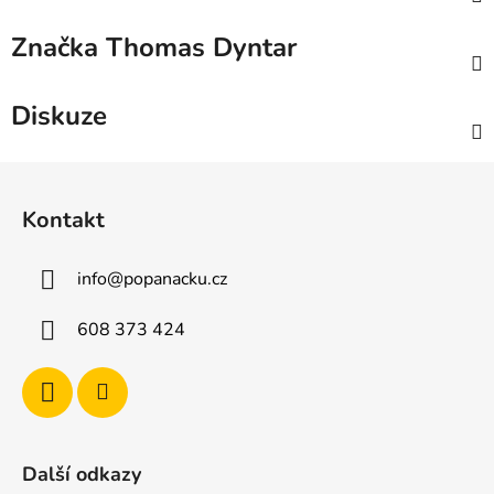
Značka
Thomas Dyntar
Diskuze
Z
á
Kontakt
p
a
info
@
popanacku.cz
t
í
608 373 424
Další odkazy