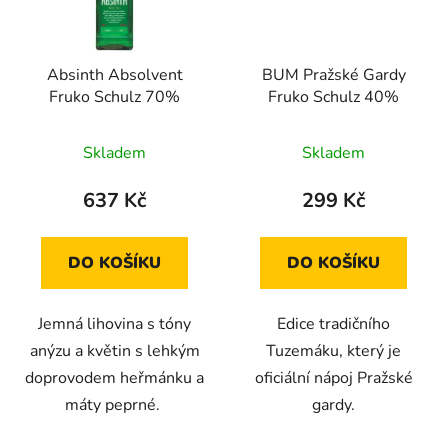
Absinth Absolvent
BUM Pražské Gardy
Fruko Schulz 70%
Fruko Schulz 40%
Průměrné
Skladem
Skladem
hodnocení
produktu
637 Kč
299 Kč
je
2,9
DO KOŠÍKU
DO KOŠÍKU
z
5
Jemná lihovina s tóny
Edice tradičního
hvězdiček.
anýzu a květin s lehkým
Tuzemáku, který je
doprovodem heřmánku a
oficiální nápoj Pražské
máty peprné.
gardy.