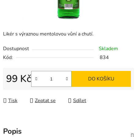
Likér s výraznou mentolovou vůní a chutí.
Dostupnost
Skladem
Kód:
834
99 Kč
DO KOŠÍKU
Měrná cena:
Tisk
Zeptat se
Sdílet
Popis