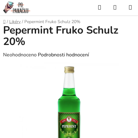
Přejít
Hledat
NÁKUP
na
KOŠÍK
obsah
Domů
/
Likéry
/
Pepermint Fruko Schulz 20%
Pepermint Fruko Schulz
20%
Průměrné
Neohodnoceno
Podrobnosti hodnocení
hodnocení
produktu
je
0,0
z
5
hvězdiček.