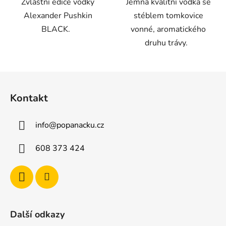
Zvláštní edice vodky
Jemná kvalitní vodka se
Alexander Pushkin
stéblem tomkovice
BLACK.
vonné, aromatického
druhu trávy.
Z
á
Kontakt
p
a
info
@
popanacku.cz
t
í
608 373 424
Další odkazy