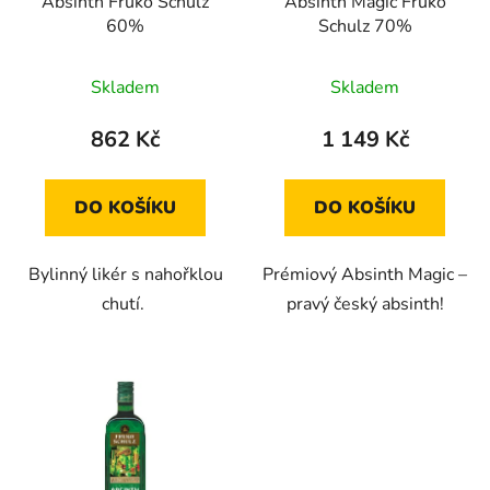
Absinth Fruko Schulz
Absinth Magic Fruko
60%
Schulz 70%
Skladem
Skladem
862 Kč
1 149 Kč
DO KOŠÍKU
DO KOŠÍKU
Bylinný likér s nahořklou
Prémiový Absinth Magic –
chutí.
pravý český absinth!