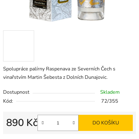
Spolupráce palírny Raspenava ze Severních Čech s
vinařstvím Martin Šebesta z Dolních Dunajovic.
Dostupnost
Skladem
Kód:
72/355
890 Kč
DO KOŠÍKU
Měrná cena: