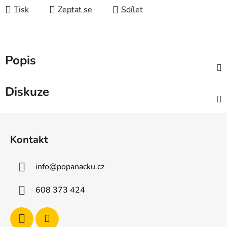
Tisk
Zeptat se
Sdílet
Popis
Diskuze
Z
á
Kontakt
p
a
info
@
popanacku.cz
t
í
608 373 424