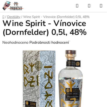
Přejít
Hledat
NÁKUP
na
KOŠÍK
obsah
Domů
/
Destiláty
/
Wine Spirit - Vínovice (Dornfelder) 0,5l, 48%
Wine Spirit - Vínovice
(Dornfelder) 0,5l, 48%
Průměrné
Neohodnoceno
Podrobnosti hodnocení
hodnocení
produktu
je
0,0
z
5
hvězdiček.