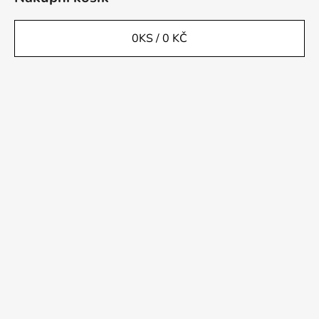
0
KS /
0 KČ