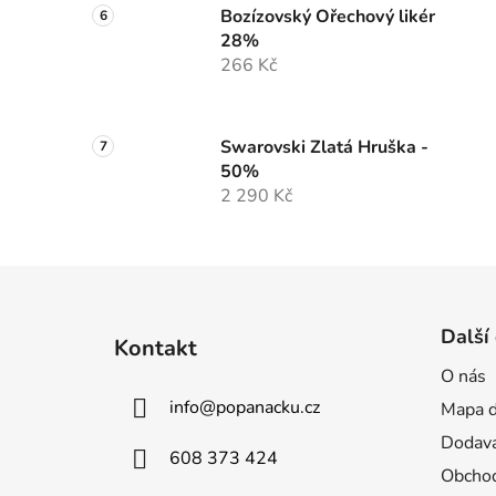
Bozízovský Ořechový likér
28%
266 Kč
Swarovski Zlatá Hruška -
50%
2 290 Kč
Z
á
Další
Kontakt
p
O nás
a
info
@
popanacku.cz
Mapa d
t
í
Dodava
608 373 424
Obchod