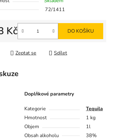
nost
Skladem
72/1411
ek.
3 Kč
DO KOŠÍKU
 cena:
Zeptat se
Sdílet
skuze
Doplňkové parametry
Kategorie
Tequila
Hmotnost
1 kg
Objem
1l
Obsah alkoholu
38%