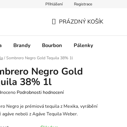
Přihlášení
Registrace
PRÁZDNÝ KOŠÍK
NÁKUPNÍ
KOŠÍK
a
Brandy
Bourbon
Pálenky
Rum
la
/
Sombrero Negro Gold Tequila 38% 1l
mbrero Negro Gold
uila 38% 1l
né
dnoceno
Podrobnosti hodnocení
ení
o Negro je prémiová tequila z Mexika, vyrábění
tu
é agáve neboli z Agáve Tequila Weber.