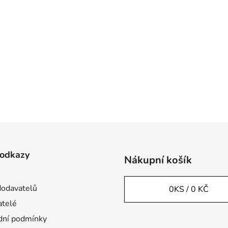
 odkazy
Nákupní košík
odavatelů
0
KS /
0 KČ
telé
ní podmínky