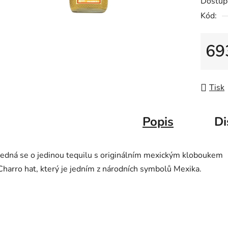
Dostup
z
Kód:
5
hvězdič
69
Měrná
Tisk
Popis
Di
Jedná se o jedinou tequilu s originálním mexickým kloboukem
Charro hat, který je jedním z národních symbolů Mexika.