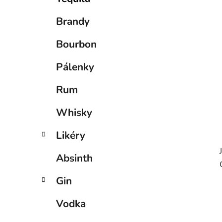
p
a
Brandy
n
e
Bourbon
l
Pálenky
Rum
Whisky
Likéry
Absinth
Gin
Vodka