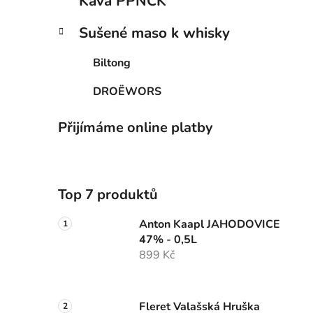
Káva PPNCK
Sušené maso k whisky
Biltong
DROËWORS
Přijímáme online platby
Top 7 produktů
Anton Kaapl JAHODOVICE
47% - 0,5L
899 Kč
Fleret Valašská Hruška