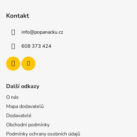
Z
á
Kontakt
p
a
info
@
popanacku.cz
t
í
608 373 424
Další odkazy
O nás
Mapa dodavatelů
Dodavatelé
Obchodní podmínky
Podmínky ochrany osobních údajů