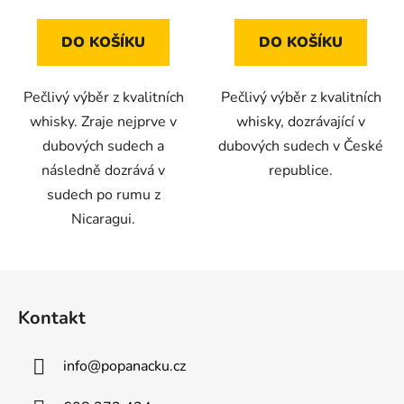
DO KOŠÍKU
DO KOŠÍKU
Pečlivý výběr z kvalitních
Pečlivý výběr z kvalitních
whisky. Zraje nejprve v
whisky, dozrávající v
dubových sudech a
dubových sudech v České
následně dozrává v
republice.
sudech po rumu z
Nicaragui.
Z
á
Kontakt
p
a
info
@
popanacku.cz
t
í