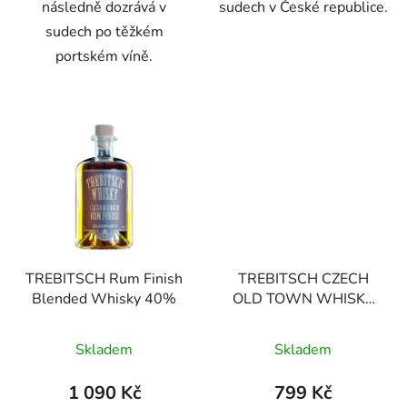
následně dozrává v
sudech v České republice.
sudech po těžkém
portském víně.
TREBITSCH Rum Finish
TREBITSCH CZECH
Blended Whisky 40%
OLD TOWN WHISKY
40%
Skladem
Skladem
1 090 Kč
799 Kč