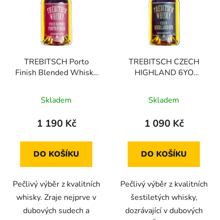
TREBITSCH Porto
TREBITSCH CZECH
Finish Blended Whisky
HIGHLAND 6YO
40%
BLENDED WHISKY
Průměrné
40%
Skladem
Skladem
hodnocení
produktu
1 190 Kč
1 090 Kč
je
2,8
DO KOŠÍKU
DO KOŠÍKU
z
5
Pečlivý výběr z kvalitních
Pečlivý výběr z kvalitních
hvězdiček.
whisky. Zraje nejprve v
šestiletých whisky,
dubových sudech a
dozrávající v dubových