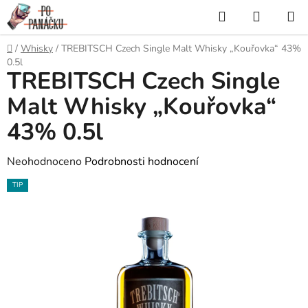
Přejít
Hledat
NÁKUP
na
KOŠÍK
obsah
Domů
/
Whisky
/
TREBITSCH Czech Single Malt Whisky „Kouřovka“ 43%
0.5l
TREBITSCH Czech Single
Malt Whisky „Kouřovka“
43% 0.5l
Průměrné
Neohodnoceno
Podrobnosti hodnocení
hodnocení
TIP
produktu
je
0,0
z
5
hvězdiček.