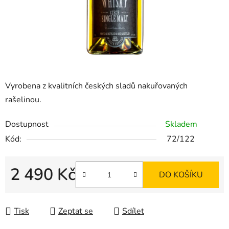
Vyrobena z kvalitních českých sladů nakuřovaných
rašelinou.
Dostupnost
Skladem
Kód:
72/122
2 490 Kč
DO KOŠÍKU
Měrná cena:
Tisk
Zeptat se
Sdílet