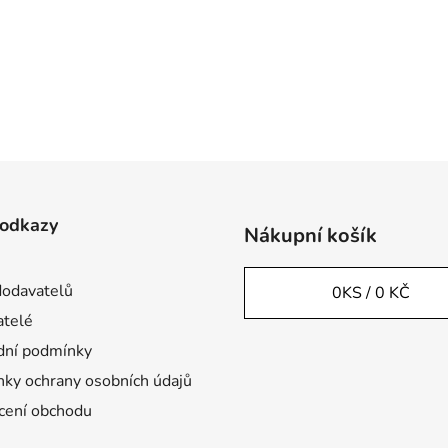
 odkazy
Nákupní košík
odavatelů
0
KS /
0 KČ
telé
ní podmínky
ky ochrany osobních údajů
ení obchodu