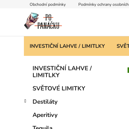
Přejít
Obchodní podmínky
Podmínky ochrany osobních
na
obsah
INVESTIČNÍ LAHVE / LIMITLKY
SVĚT
P
K
Přeskočit
INVESTIČNÍ LAHVE /
a
kategorie
o
LIMITLKY
t
s
e
t
SVĚTOVÉ LIMITKY
g
r
o
Destiláty
a
r
i
n
Aperitivy
e
n
í
Tequila