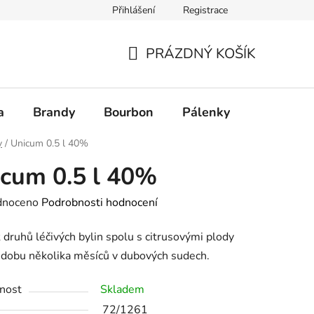
Přihlášení
Registrace
PRÁZDNÝ KOŠÍK
NÁKUPNÍ
KOŠÍK
a
Brandy
Bourbon
Pálenky
Rum
y
/
Unicum 0.5 l 40%
cum 0.5 l 40%
né
dnoceno
Podrobnosti hodnocení
ení
 druhů léčivých bylin spolu s citrusovými plody
tu
o dobu několika měsíců v dubových sudech.
nost
Skladem
72/1261