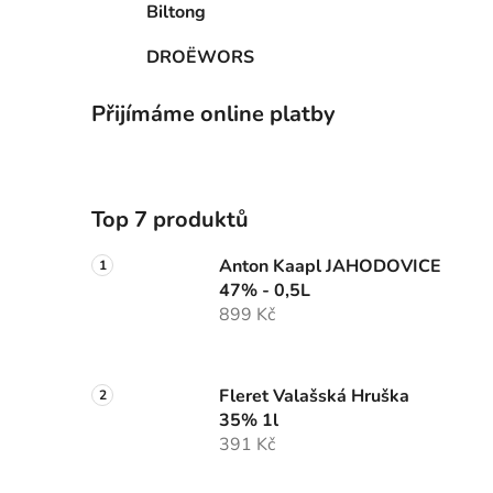
Biltong
DROËWORS
Přijímáme online platby
Top 7 produktů
Anton Kaapl JAHODOVICE
47% - 0,5L
899 Kč
Fleret Valašská Hruška
35% 1l
391 Kč