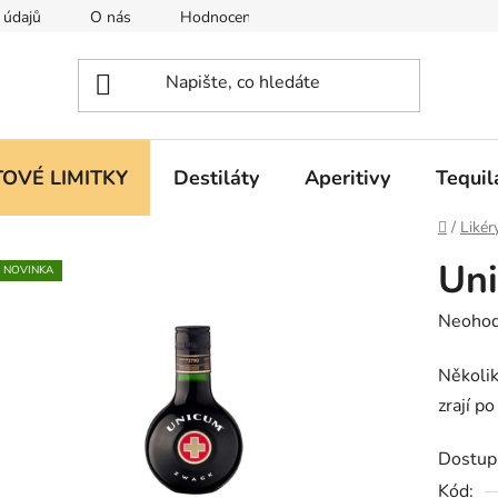
 údajů
O nás
Hodnocení obchodu
OVÉ LIMITKY
Destiláty
Aperitivy
Tequil
Domů
/
Likér
Uni
NOVINKA
Průměr
Neoho
hodnoc
Několik
produk
zrají p
je
0,0
Dostup
z
Kód: