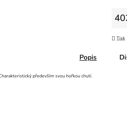
5
hvězdič
40
Měrná
Tisk
Popis
Di
Charakteristický především svou hořkou chutí.