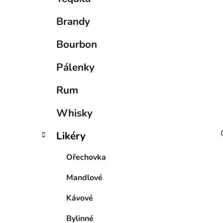
p
a
Brandy
n
e
Bourbon
l
Pálenky
Rum
Whisky
Likéry
Ořechovka
Mandlové
Kávové
Bylinné