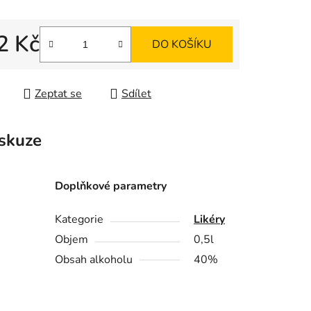
ek.
2 Kč
DO KOŠÍKU
 cena:
Zeptat se
Sdílet
skuze
Doplňkové parametry
Kategorie
Likéry
Objem
0,5l
Obsah alkoholu
40%