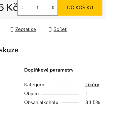
5 Kč
DO KOŠÍKU
 cena:
ek.
Zeptat se
Sdílet
skuze
Doplňkové parametry
Kategorie
Likéry
Objem
1l
Obsah alkoholu
34,5%