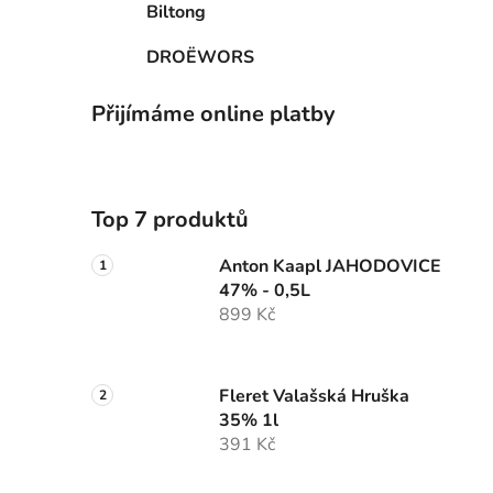
Biltong
DROËWORS
Přijímáme online platby
Top 7 produktů
Anton Kaapl JAHODOVICE
47% - 0,5L
899 Kč
Fleret Valašská Hruška
35% 1l
391 Kč