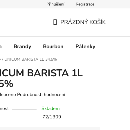
Přihlášení
Registrace
PRÁZDNÝ KOŠÍK
NÁKUPNÍ
KOŠÍK
a
Brandy
Bourbon
Pálenky
Rum
y
/
UNICUM BARISTA 1L 34,5%
ICUM BARISTA 1L
,5%
né
dnoceno
Podrobnosti hodnocení
ení
nost
Skladem
tu
72/1309