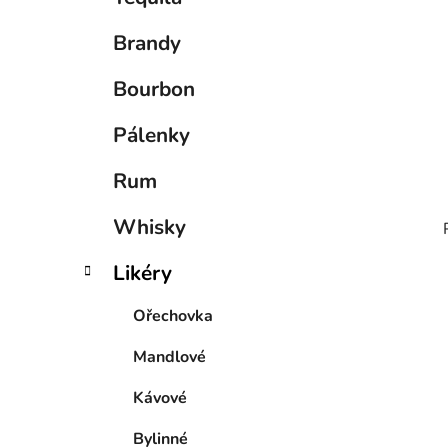
p
a
Brandy
n
e
Bourbon
l
Pálenky
Rum
Whisky
Likéry
Ořechovka
Mandlové
Kávové
Bylinné