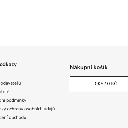
 odkazy
Nákupní košík
odavatelů
0
KS /
0 KČ
telé
ní podmínky
ky ochrany osobních údajů
ení obchodu