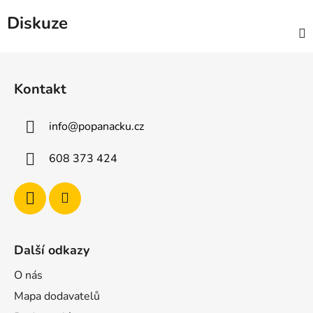
Diskuze
Z
á
Kontakt
p
a
info
@
popanacku.cz
t
í
608 373 424
Další odkazy
O nás
Mapa dodavatelů