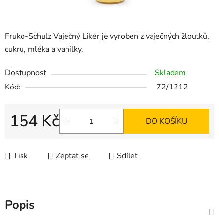
Fruko-Schulz Vaječný Likér je vyroben z vaječných žloutků,
cukru, mléka a vanilky.
Dostupnost
Skladem
Kód:
72/1212
154 Kč
DO KOŠÍKU
Měrná cena:
Tisk
Zeptat se
Sdílet
Popis