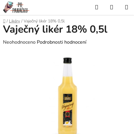
Přejít
Hledat
NÁKUP
na
KOŠÍK
obsah
Domů
/
Likéry
/
Vaječný likér 18% 0,5l
Vaječný likér 18% 0,5l
Průměrné
Neohodnoceno
Podrobnosti hodnocení
hodnocení
produktu
je
0,0
z
5
hvězdiček.