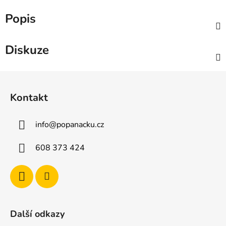
Popis
Diskuze
Z
á
Kontakt
p
a
info
@
popanacku.cz
t
í
608 373 424
Další odkazy