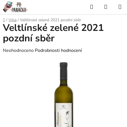
Přejít
Hledat
NÁKUP
na
KOŠÍK
obsah
Domů
/
Vína
/
Veltlínské zelené 2021 pozdní sběr
Veltlínské zelené 2021
pozdní sběr
Průměrné
Neohodnoceno
Podrobnosti hodnocení
hodnocení
produktu
je
0,0
z
5
hvězdiček.