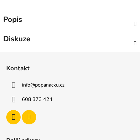
Popis
Diskuze
Z
á
Kontakt
p
a
info
@
popanacku.cz
t
í
608 373 424