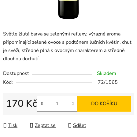
Světle žlutá barva se zelenými reflexy, výrazné aroma
připomínající zelené ovoce s podtónem lučních květin, chuť
je svěží, středně plná s ovocným charakterem a středně
dlouhou dochutí.
Dostupnost
Skladem
Kód:
72/1565
170 Kč
DO KOŠÍKU
Měrná cena:
Tisk
Zeptat se
Sdílet