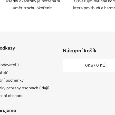
Všední okamžiky je potřeba si
Osvěžující bylinná ko
umět trochu okořenit.
která povzbudí a harm
O
v
l
á
d
 odkazy
Nákupní košík
a
c
í
odavatelů
0
KS /
0 KČ
p
telé
r
ní podmínky
v
k
ky ochrany osobních údajů
y
ení obchodu
v
ý
p
orujeme