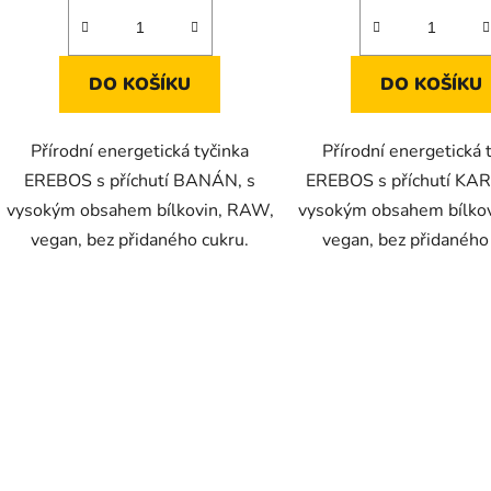
DO KOŠÍKU
DO KOŠÍKU
Přírodní energetická tyčinka
Přírodní energetická 
EREBOS s příchutí BANÁN, s
EREBOS s příchutí KA
vysokým obsahem bílkovin, RAW,
vysokým obsahem bílko
vegan, bez přidaného cukru.
vegan, bez přidaného