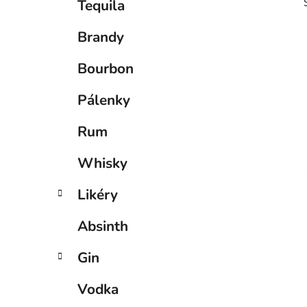
Tequila
p
a
Brandy
n
e
Bourbon
l
i
Pálenky
Rum
Whisky
Likéry
Absinth
Gin
Vodka