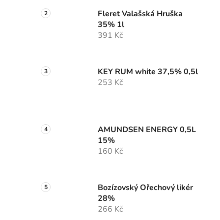
Fleret Valašská Hruška
35% 1l
391 Kč
KEY RUM white 37,5% 0,5l
253 Kč
AMUNDSEN ENERGY 0,5L
15%
160 Kč
Bozízovský Ořechový likér
28%
266 Kč