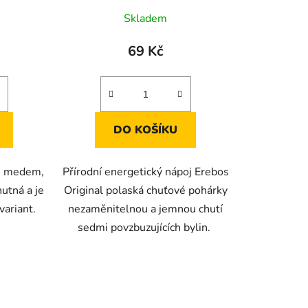
Skladem
69 Kč
DO KOŠÍKU
 s medem,
Přírodní energetický nápoj Erebos
utná a je
Original polaská chuťové pohárky
 variant.
nezaměnitelnou a jemnou chutí
sedmi povzbuzujících bylin.