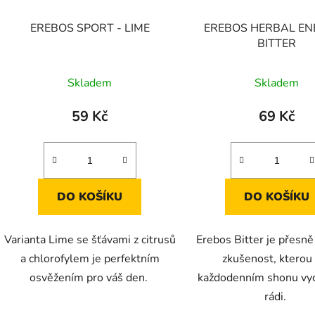
EREBOS SPORT - LIME
EREBOS HERBAL EN
BITTER
Skladem
Skladem
59 Kč
69 Kč
DO KOŠÍKU
DO KOŠÍKU
Varianta Lime se šťávami z citrusů
Erebos Bitter je přesně
a chlorofylem je perfektním
zkušenost, kterou 
osvěžením pro váš den.
každodenním shonu vy
rádi.