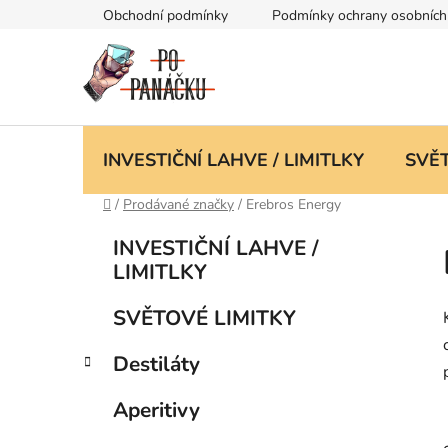
Přejít
Obchodní podmínky
Podmínky ochrany osobních
na
obsah
INVESTIČNÍ LAHVE / LIMITLKY
SVĚT
Domů
/
Prodávané značky
/
Erebros Energy
P
K
Přeskočit
INVESTIČNÍ LAHVE /
a
kategorie
o
LIMITLKY
t
s
e
t
SVĚTOVÉ LIMITKY
g
r
o
Destiláty
a
r
i
n
Aperitivy
e
n
í