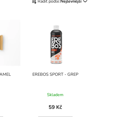
Řadit podle:
Nejlevnější
a
z
e
n
í
p
r
o
d
u
k
RAMEL
EREBOS SPORT - GREP
t
ů
Skladem
59 Kč