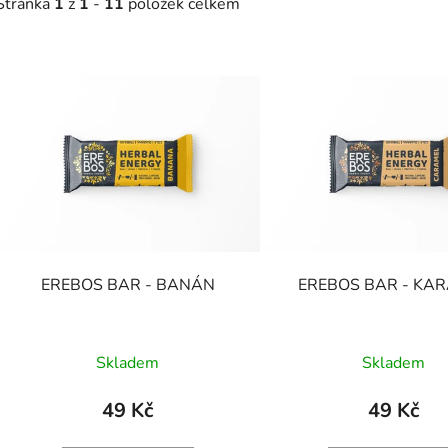
Stránka
1
z
1
-
11
položek celkem
V
ý
p
s
p
r
o
d
EREBOS BAR - BANÁN
EREBOS BAR - KA
u
k
t
Skladem
Skladem
ů
49 Kč
49 Kč