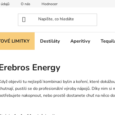
 údajů
O nás
Hodnocení obchodu
OVÉ LIMITKY
Destiláty
Aperitivy
Tequil
Erebros Energy
Když objevili tu nejlepší kombinaci bylin a koření, které dokáž
chutnají, pustili se do profesionální výroby nápojů. Díky nim si
potřebujete nakopnout, nebo prostě dostanete chuť na něco do