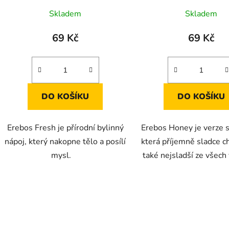
Skladem
Skladem
69 Kč
69 Kč
DO KOŠÍKU
DO KOŠÍKU
Erebos Fresh je přírodní bylinný
Erebos Honey je verze
nápoj, který nakopne tělo a posílí
která příjemně sladce ch
mysl.
také nejsladší ze všech