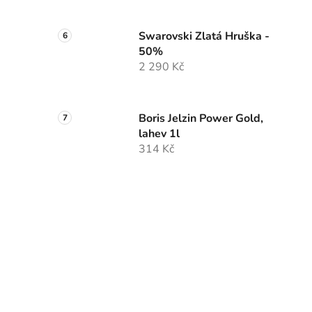
Swarovski Zlatá Hruška -
50%
2 290 Kč
Boris Jelzin Power Gold,
lahev 1l
314 Kč