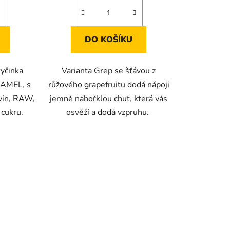
DO KOŠÍKU
tyčinka
Varianta Grep se šťávou z
RAMEL, s
růžového grapefruitu dodá nápoji
vin, RAW,
jemně nahořklou chuť, která vás
 cukru.
osvěží a dodá vzpruhu.