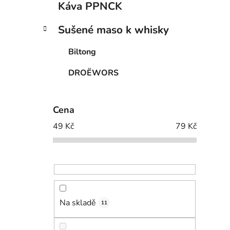
Káva PPNCK
Sušené maso k whisky
Biltong
DROËWORS
Cena
49
Kč
79
Kč
Na skladě
11