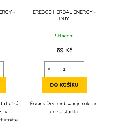
ERGY -
EREBOS HERBAL ENERGY -
DRY
Skladem
69 Kč
DO KOŠÍKU
 ta hořká
Erebos Dry neobsahuje cukr ani
si v
umělá sladila.
chutnáte