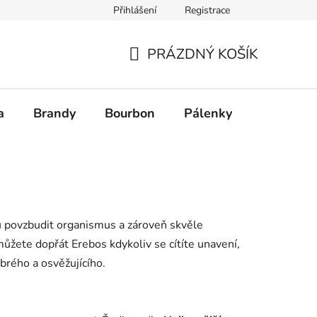
Přihlášení
Registrace
PRÁZDNÝ KOŠÍK
NÁKUPNÍ
KOŠÍK
a
Brandy
Bourbon
Pálenky
Rum
ou povzbudit organismus a zároveň skvěle
 můžete dopřát Erebos kdykoliv se cítíte unavení,
brého a osvěžujícího.
Ř