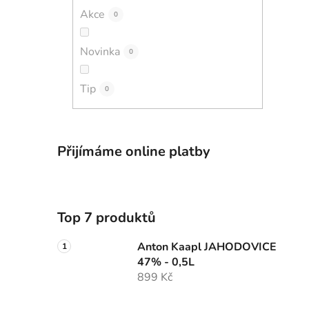
Akce
0
Novinka
0
Tip
0
Přijímáme online platby
Top 7 produktů
Anton Kaapl JAHODOVICE
47% - 0,5L
899 Kč