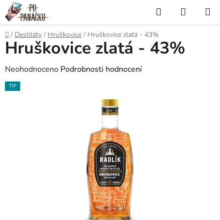
Přejít
Hledat
NÁKUP
na
KOŠÍK
obsah
Domů
/
Destiláty
/
Hruškovice
/
Hruškovice zlatá - 43%
Hruškovice zlatá - 43%
Průměrné
Neohodnoceno
Podrobnosti hodnocení
hodnocení
TIP
produktu
je
0,0
z
5
hvězdiček.