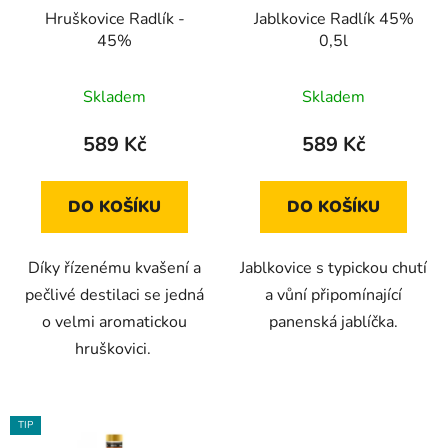
Hruškovice Radlík -
Jablkovice Radlík 45%
45%
0,5l
Skladem
Skladem
589 Kč
589 Kč
DO KOŠÍKU
DO KOŠÍKU
Díky řízenému kvašení a
Jablkovice s typickou chutí
pečlivé destilaci se jedná
a vůní připomínající
o velmi aromatickou
panenská jablíčka.
hruškovici.
TIP