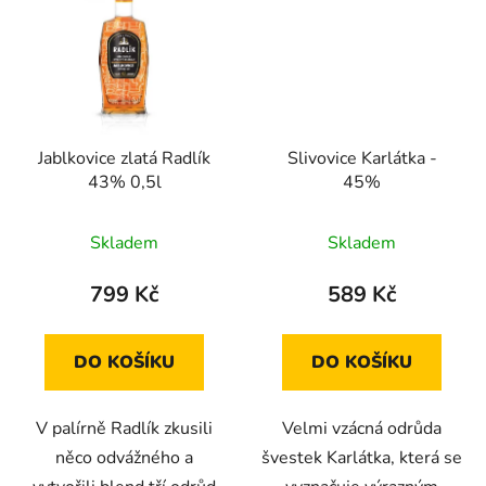
Jablkovice zlatá Radlík
Slivovice Karlátka -
43% 0,5l
45%
Průměrné
Skladem
Skladem
hodnocení
produktu
799 Kč
589 Kč
je
2,7
DO KOŠÍKU
DO KOŠÍKU
z
5
V palírně Radlík zkusili
Velmi vzácná odrůda
hvězdiček.
něco odvážného a
švestek Karlátka, která se