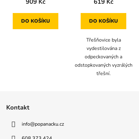
909 Kč
619 Kč
DO KOŠÍKU
DO KOŠÍKU
Třešňovice byla
vydestilována z
odpeckovaných a
odstopkovaných vyzrálých
třešní.
Z
á
Kontakt
p
a
info
@
popanacku.cz
t
í
608 373 424