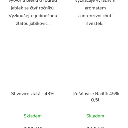
vytvořili blend tří odrůd
vyznačuje výrazným
jablek ze čtyř ročníků.
aromatem
Vyzkoušejte jedinečnou
a intenzivní chutí
zlatou jablkovici.
švestek.
Slivovice zlatá - 43%
Třešňovice Radlík 45%
0,5l
Skladem
Skladem