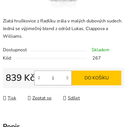
Zlatá hruškovice z Radlíku zrála v malých dubových sudech.
Jedná se výjimečný blend z odrůd Lukas, Clappova a
Williams.
Dostupnost
Skladem
Kód:
267
839 Kč
DO KOŠÍKU
Měrná cena:
Tisk
Zeptat se
Sdílet
Popis