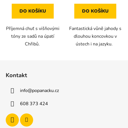
DO KOŠÍKU
DO KOŠÍKU
Příjemná chuť s višňovými
Fantastická vůně jahody s
tóny ze sadů na úpatí
dlouhou koncovkou v
Chřibů.
ústech i na jazyku.
Z
á
Kontakt
p
a
info
@
popanacku.cz
t
í
608 373 424