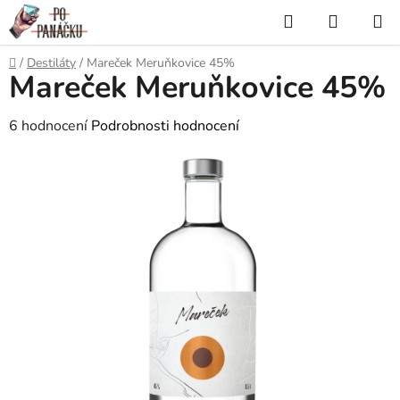
Přejít
Hledat
NÁKUP
na
KOŠÍK
obsah
Domů
/
Destiláty
/
Mareček Meruňkovice 45%
Mareček Meruňkovice 45%
Průměrné
6 hodnocení
Podrobnosti hodnocení
hodnocení
produktu
je
3,7
z
5
hvězdiček.