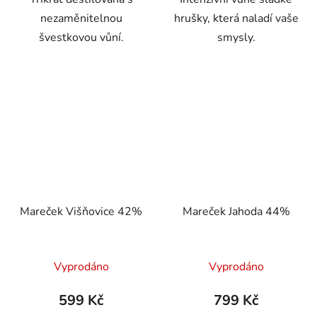
hvězdiček.
nezaměnitelnou
hrušky, která naladí vaše
švestkovou vůní.
smysly.
Mareček Višňovice 42%
Mareček Jahoda 44%
Vyprodáno
Vyprodáno
599 Kč
799 Kč