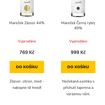
Mareček Zázvor 44%
Mareček Černý rybíz
49%
Průměrné
Vyprodáno
Vyprodáno
hodnocení
produktu
769 Kč
999 Kč
je
4,3
DO KOŠÍKU
DO KOŠÍKU
z
5
Zázvor, citron, med -
Nečekaná exotika s
hvězdiček.
nakopne tě hned!
příchutí tajemna a
výraznou vůní.