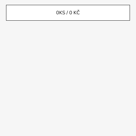
0
KS /
0 KČ