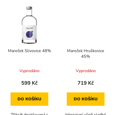
Mareček Slivovice 48%
Mareček Hruškovice
45%
Průměrné
Vyprodáno
Vyprodáno
hodnocení
produktu
599 Kč
719 Kč
je
4,0
DO KOŠÍKU
DO KOŠÍKU
z
5
Třikrát destilovaná s
Intenzivní vůně sladké