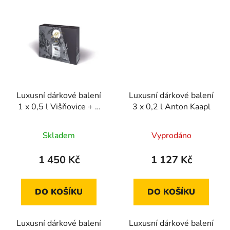
Luxusní dárkové balení
Luxusní dárkové balení
1 x 0,5 l Višňovice + 2
3 x 0,2 l Anton Kaapl
skleničky Anton Kaapl
Průměrné
Skladem
Vyprodáno
hodnocení
produktu
1 450 Kč
1 127 Kč
je
3,5
DO KOŠÍKU
DO KOŠÍKU
z
5
Luxusní dárkové balení
Luxusní dárkové balení
hvězdiček.