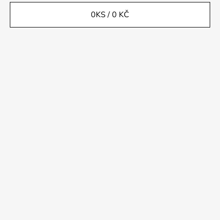
0
KS /
0 KČ