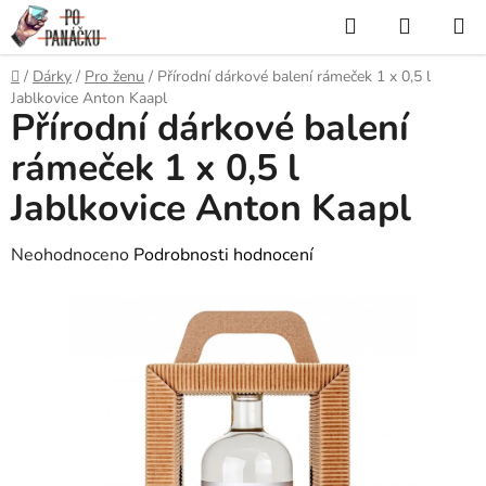
Přejít
Hledat
NÁKUP
na
KOŠÍK
obsah
Domů
/
Dárky
/
Pro ženu
/
Přírodní dárkové balení rámeček 1 x 0,5 l
Jablkovice Anton Kaapl
Přírodní dárkové balení
rámeček 1 x 0,5 l
Jablkovice Anton Kaapl
Průměrné
Neohodnoceno
Podrobnosti hodnocení
hodnocení
produktu
je
0,0
z
5
hvězdiček.