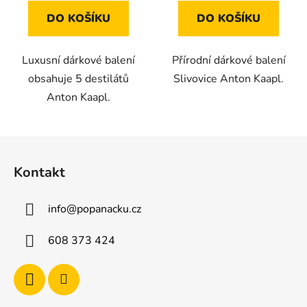
DO KOŠÍKU
DO KOŠÍKU
Luxusní dárkové balení
Přírodní dárkové balení
obsahuje 5 destilátů
Slivovice Anton Kaapl.
Anton Kaapl.
Z
á
Kontakt
p
a
info
@
popanacku.cz
t
í
608 373 424