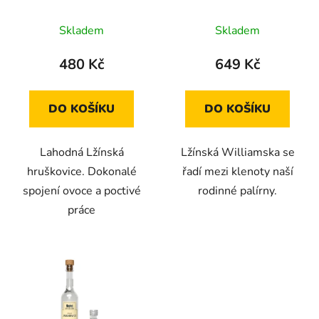
Průměrné
Průměrné
Skladem
Skladem
hodnocení
hodnocení
produktu
produktu
480 Kč
649 Kč
je
je
4,7
2,3
DO KOŠÍKU
DO KOŠÍKU
z
z
5
5
Lahodná Lžínská
Lžínská Williamska se
hvězdiček.
hvězdiček.
hruškovice. Dokonalé
řadí mezi klenoty naší
spojení ovoce a poctivé
rodinné palírny.
práce