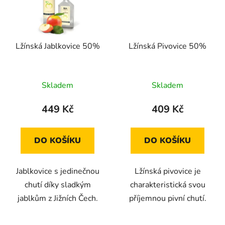
Lžínská Jablkovice 50%
Lžínská Pivovice 50%
Průměrné
Skladem
Skladem
hodnocení
produktu
449 Kč
409 Kč
je
5,0
DO KOŠÍKU
DO KOŠÍKU
z
5
Jablkovice s jedinečnou
Lžínská pivovice je
hvězdiček.
chutí díky sladkým
charakteristická svou
jablkům z Jižních Čech.
příjemnou pivní chutí.