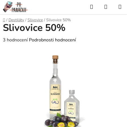
Přejít
Hledat
NÁKUP
na
KOŠÍK
obsah
Domů
/
Destiláty
/
Slivovice
/
Slivovice 50%
Slivovice 50%
Průměrné
3 hodnocení
Podrobnosti hodnocení
hodnocení
produktu
je
3,7
z
5
hvězdiček.