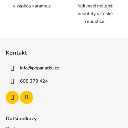
a kapkou karamelu.
řadí mezi nejlepší
destiláty v České
republice.
Z
á
Kontakt
p
a
info
@
popanacku.cz
t
í
608 373 424
Další odkazy