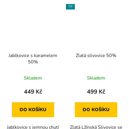
TIP
Jablkovice s karamelem
Zlatá slivovice 50%
50%
Průměrné
Skladem
Skladem
hodnocení
produktu
449 Kč
499 Kč
je
5,0
DO KOŠÍKU
DO KOŠÍKU
z
5
Jablkovice s jemnou chutí
Zlatá Lžínská Slivovice se
hvězdiček.