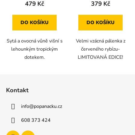
479 Kč
379 Kč
DO KOŠÍKU
DO KOŠÍKU
Sytá a ovocná vůně višní s
Velmi vzácná pálenka z
lehounkým tropickým
červeného rybízu-
dotekem.
LIMITOVANÁ EDICE!
Z
á
Kontakt
p
a
info
@
popanacku.cz
t
í
608 373 424