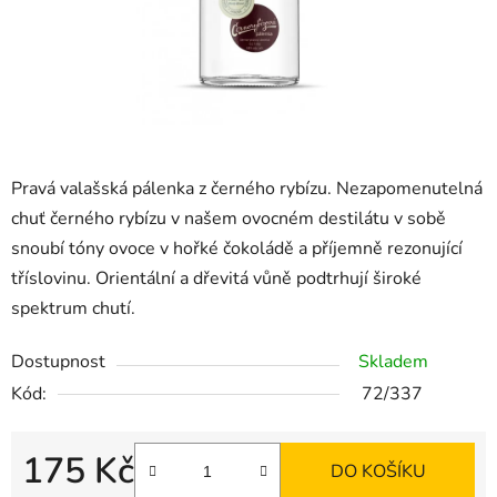
Pravá valašská pálenka z černého rybízu. Nezapomenutelná
chuť černého rybízu v našem ovocném destilátu v sobě
snoubí tóny ovoce v hořké čokoládě a příjemně rezonující
tříslovinu. Orientální a dřevitá vůně podtrhují široké
spektrum chutí.
Dostupnost
Skladem
Kód:
72/337
175 Kč
DO KOŠÍKU