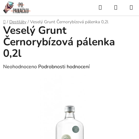
Přejít
Hledat
NÁKUP
na
KOŠÍK
obsah
Domů
/
Destiláty
/
Veselý Grunt Černorybízová pálenka 0,2l
Veselý Grunt
Černorybízová pálenka
0,2l
Průměrné
Neohodnoceno
Podrobnosti hodnocení
hodnocení
produktu
je
0,0
z
5
hvězdiček.