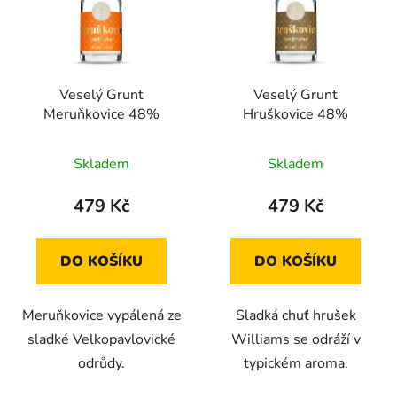
Veselý Grunt
Veselý Grunt
Meruňkovice 48%
Hruškovice 48%
Průměrné
Skladem
Skladem
hodnocení
produktu
479 Kč
479 Kč
je
5,0
DO KOŠÍKU
DO KOŠÍKU
z
5
Meruňkovice vypálená ze
Sladká chuť hrušek
hvězdiček.
sladké Velkopavlovické
Williams se odráží v
odrůdy.
typickém aroma.