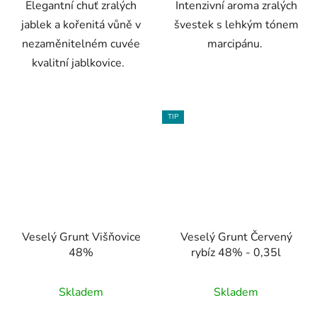
Elegantní chuť zralých
Intenzivní aroma zralých
jablek a kořenitá vůně v
švestek s lehkým tónem
nezaměnitelném cuvée
marcipánu.
kvalitní jablkovice.
TIP
Veselý Grunt Višňovice
Veselý Grunt Červený
48%
rybíz 48% - 0,35l
Skladem
Skladem