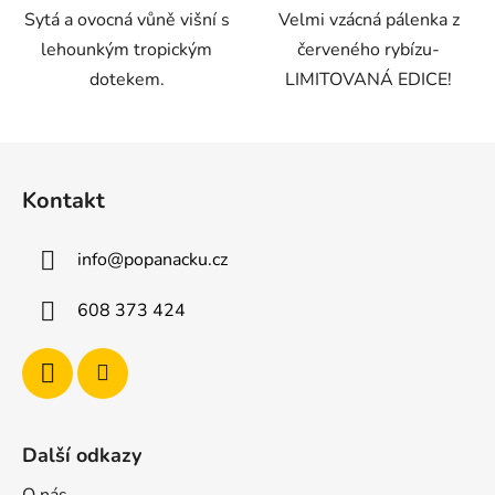
Sytá a ovocná vůně višní s
Velmi vzácná pálenka z
lehounkým tropickým
červeného rybízu-
dotekem.
LIMITOVANÁ EDICE!
Z
á
Kontakt
p
a
info
@
popanacku.cz
t
í
608 373 424
Další odkazy
O nás