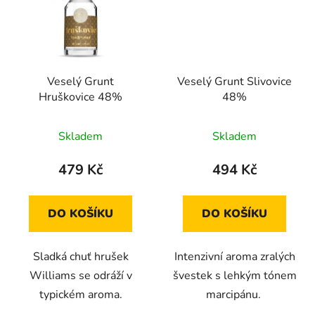
Veselý Grunt
Veselý Grunt Slivovice
Hruškovice 48%
48%
Skladem
Skladem
479 Kč
494 Kč
DO KOŠÍKU
DO KOŠÍKU
Sladká chuť hrušek
Intenzivní aroma zralých
Williams se odráží v
švestek s lehkým tónem
typickém aroma.
marcipánu.