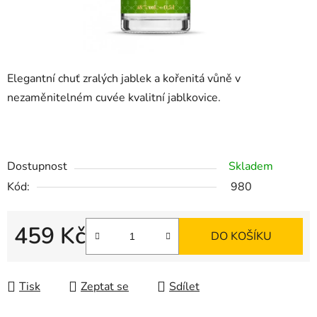
Elegantní chuť zralých jablek a kořenitá vůně v
nezaměnitelném cuvée kvalitní jablkovice.
Dostupnost
Skladem
Kód:
980
459 Kč
DO KOŠÍKU
Měrná cena:
Tisk
Zeptat se
Sdílet