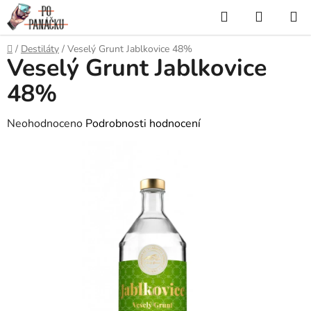
Přejít
Hledat
NÁKUP
na
KOŠÍK
obsah
Domů
/
Destiláty
/
Veselý Grunt Jablkovice 48%
Veselý Grunt Jablkovice
48%
Průměrné
Neohodnoceno
Podrobnosti hodnocení
hodnocení
produktu
je
0,0
z
5
hvězdiček.