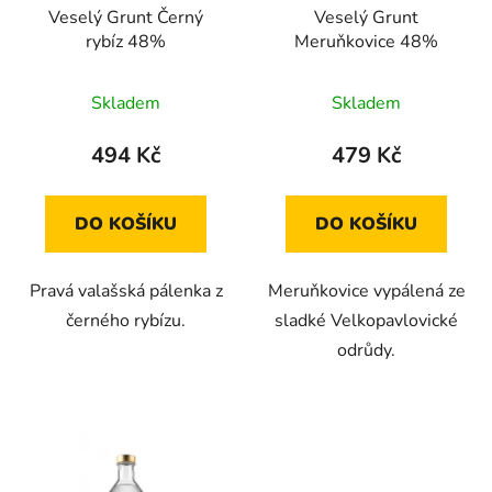
Veselý Grunt Černý
Veselý Grunt
rybíz 48%
Meruňkovice 48%
Průměrné
Skladem
Skladem
hodnocení
produktu
494 Kč
479 Kč
je
5,0
DO KOŠÍKU
DO KOŠÍKU
z
5
Pravá valašská pálenka z
Meruňkovice vypálená ze
hvězdiček.
černého rybízu.
sladké Velkopavlovické
odrůdy.